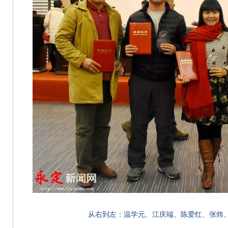
从右到左：温学元、江庆端、陈爱红、张炜