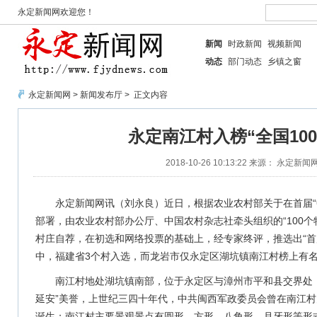
永定新闻网欢迎您！
新闻
时政新闻
视频新闻
动态
部门动态
乡镇之窗
永定新闻网
>
新闻发布厅
> 正文内容
永定南江村入榜“全国10
2018-10-26 10:13:22
来源： 永定新闻
永定新闻网讯（刘永良）近日，根据农业农村部关于在首届“中
部署，由农业农村部办公厅、中国农村杂志社牵头组织的“100个
村庄自荐，在初选和网络投票的基础上，经专家终评，推选出“首届
中，福建省3个村入选，而龙岩市仅永定区湖坑镇南江村榜上有
南江村地处湖坑镇南部，位于永定区与漳州市平和县交界处
延安”美誉，上世纪三四十年代，中共闽西军政委员会曾在南江
诞生；南江村主要景观景点有圆形、方形、八角形、月牙形等形