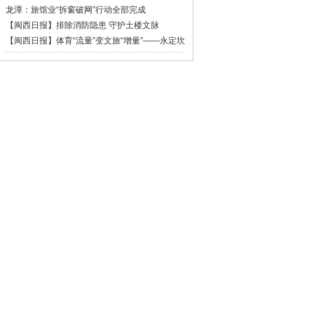
篇章
龙潭：旅馆业“拆窗破网”行动全部完成
【闽西日报】排除消防隐患 守护土楼文脉
【闽西日报】体育“流量”变文旅“增量”——永定坎
市深耕“村BA”品牌激活乡村振兴活力