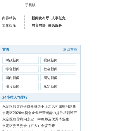
手机版
商界精英
新闻发布厅
人事任免
文化娱乐
网言网语
便民服务
首页
返回首页
时政新闻
视频新闻
综合新闻
社会新闻
国内新闻
周边新闻
图片新闻
永定新闻
24小时人气排行
永定区领导调研群众身边不正之风和腐败问题集
中整治工作
永定区2026年初创企业经营者能力提升培训班开
始报名啦！
永定区领导慰问永定一中教师及优秀毕业生
永定区委常委会（扩大）会议召开