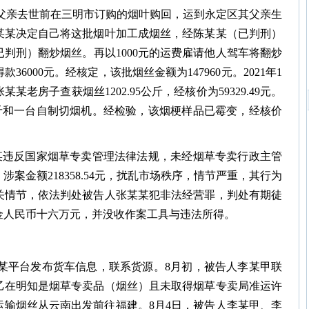
将其父亲去世前在三明市订购的烟叶购回，运到永定区其父亲生
某某决定自己将这批烟叶加工成烟丝，经陈某某（已判刑）
已判刑）翻炒烟丝。再以1000元的运费雇请他人驾车将翻炒
36000元。经核定，该批烟丝金额为147960元。2021年1
老房子查获烟丝1202.95公斤，经核价为59329.49元。
5公斤和一台自制切烟机。经检验，该烟梗样品已霉变，经核价
某违反国家烟草专卖管理法律法规，未经烟草专卖行政主管
案金额218358.54元，扰乱市场秩序，情节严重，其行为
关情节，依法判处被告人张某某犯非法经营罪，判处有期徒
金人民币十六万元，并没收作案工具与违法所得。
！
甲在某平台发布货车信息，联系货源。8月初，被告人李某甲联
乙在明知是烟草专卖品（烟丝）且未取得烟草专卖局准运许
运输烟丝从云南出发前往福建。8月4日，被告人李某甲、李