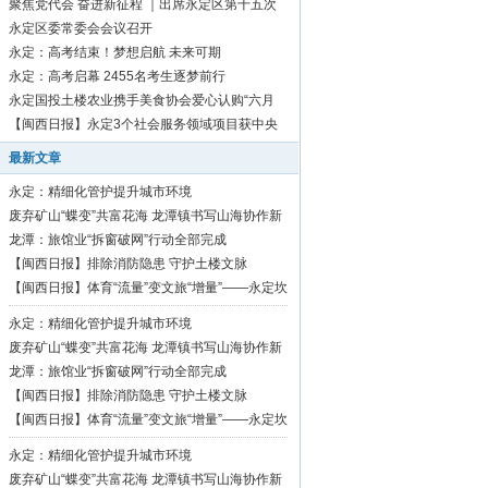
聚焦党代会 奋进新征程 ｜出席永定区第十五次
党代会代表向大会报到
永定区委常委会会议召开
永定：高考结束！梦想启航 未来可期
永定：高考启幕 2455名考生逐梦前行
永定国投土楼农业携手美食协会爱心认购“六月
红”芋1500斤
【闽西日报】永定3个社会服务领域项目获中央
资金补助
最新文章
永定：精细化管护提升城市环境
废弃矿山“蝶变”共富花海 龙潭镇书写山海协作新
篇章
龙潭：旅馆业“拆窗破网”行动全部完成
【闽西日报】排除消防隐患 守护土楼文脉
【闽西日报】体育“流量”变文旅“增量”——永定坎
市深耕“村BA”品牌激活乡村振兴活力
永定：精细化管护提升城市环境
废弃矿山“蝶变”共富花海 龙潭镇书写山海协作新
篇章
龙潭：旅馆业“拆窗破网”行动全部完成
【闽西日报】排除消防隐患 守护土楼文脉
【闽西日报】体育“流量”变文旅“增量”——永定坎
市深耕“村BA”品牌激活乡村振兴活力
永定：精细化管护提升城市环境
废弃矿山“蝶变”共富花海 龙潭镇书写山海协作新