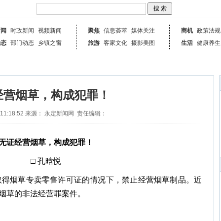
新闻
时政新闻
视频新闻
聚焦
信息荟萃
媒体关注
商机
政策法规
动态
部门动态
乡镇之窗
旅游
客家文化
摄影美图
生活
健康养生
经营烟草，构成犯罪！
11:18:52
来源： 永定新闻网
责任编辑：
无证经营烟草，构成犯罪！
□ 孔晗悦
取得烟草专卖零售许可证的情况下，禁止经营烟草制品。近
贩烟草的非法经营罪案件。