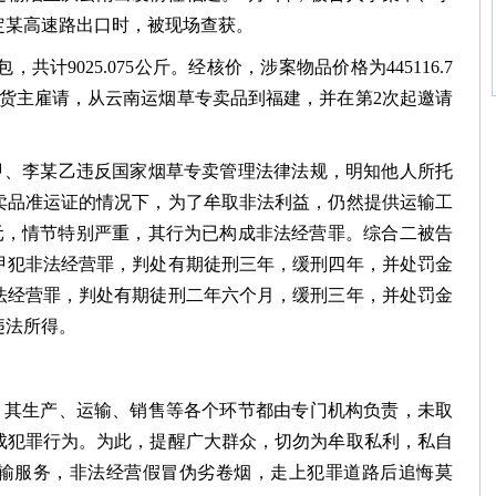
定某高速路出口时，被现场查获。
共计9025.075公斤。经核价，涉案物品价格为445116.7
南货主雇请，从云南运烟草专卖品到福建，并在第2次起邀请
甲、李某乙违反国家烟草专卖管理法律法规，明知他人所托
卖品准运证的情况下，为了牟取非法利益，仍然提供运输工
.7元，情节特别严重，其行为已构成非法经营罪。综合二被告
甲犯非法经营罪，判处有期徒刑三年，缓刑四年，并处罚金
法经营罪，判处有期徒刑二年六个月，缓刑三年，并处罚金
违法所得。
，其生产、运输、销售等各个环节都由专门机构负责，未取
成犯罪行为。为此，提醒广大群众，切勿为牟取私利，私自
输服务，非法经营假冒伪劣卷烟，走上犯罪道路后追悔莫