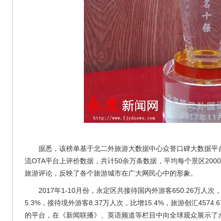
据悉，该榜单基于北二外旅游大数据中心众誉口碑大数据平台
流OTA平台上评价数据，共计50余万条数据，平均每个景区20
旅游评论，反映了各个旅游城市在广大网民心中的形象。
2017年1-10月份，永定区共接待国内外游客650.26万人次
5.3%，接待境外游客8.37万人次，比增15.4%，旅游创汇4574
的平台，在《新闻联播》、英语频道等栏目中向全球观众展示了