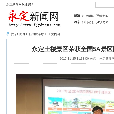
永定新闻网欢迎您！
新闻
时政新闻
视频新闻
动态
部门动态
乡镇之窗
永定新闻网
>
新闻发布厅
> 正文内容
永定土楼景区荣获全国5A景
2017-11-25 11:33:00
来源： 永定新闻