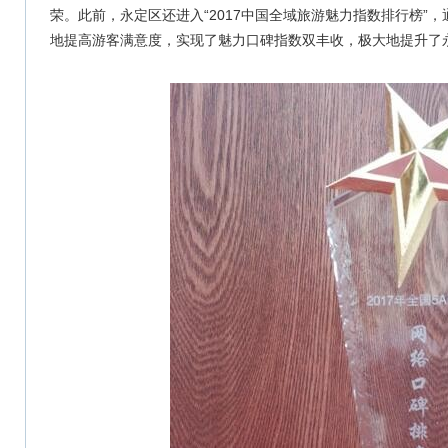
荣。此前，永定区还进入“2017中国全域旅游魅力指数排行榜”
地提高游客满意度，实现了魅力口碑指数双丰收，极大地提升了