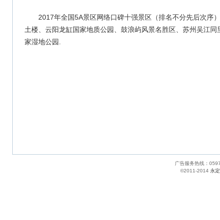
2017年全国5A景区网络口碑十强景区（排名不分先后次
土楼、云阳龙缸国家地质公园、鼓浪屿风景名胜区、苏州吴江同
家湿地公园.
广告服务热线：05
©2011-2014
永定