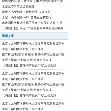
聚焦党代会 奋进新征程 ｜出席永定区第十五次
党代会代表向大会报到
永定区委常委会会议召开
永定：高考结束！梦想启航 未来可期
永定：高考启幕 2455名考生逐梦前行
永定国投土楼农业携手美食协会爱心认购“六月
红”芋1500斤
【闽西日报】永定3个社会服务领域项目获中央
资金补助
最新文章
永定：龙湖库区开展水上突发事件应急救援联合
演练
永定：精细化管护提升城市环境
废弃矿山“蝶变”共富花海 龙潭镇书写山海协作新
篇章
龙潭：旅馆业“拆窗破网”行动全部完成
【闽西日报】排除消防隐患 守护土楼文脉
永定：龙湖库区开展水上突发事件应急救援联合
演练
永定：精细化管护提升城市环境
废弃矿山“蝶变”共富花海 龙潭镇书写山海协作新
篇章
龙潭：旅馆业“拆窗破网”行动全部完成
【闽西日报】排除消防隐患 守护土楼文脉
永定：龙湖库区开展水上突发事件应急救援联合
演练
永定：精细化管护提升城市环境