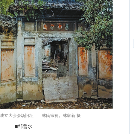
成立大会会场旧址——林氏宗祠。林家新 摄
■邹善水