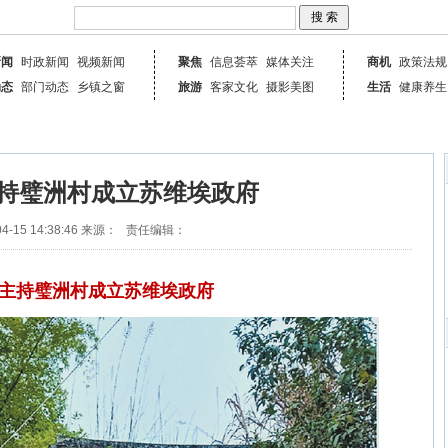
新闻
时政新闻
视频新闻
聚焦
信息荟萃
媒体关注
商机
政策法规
动态
部门动态
乡镇之窗
旅游
客家文化
摄影美图
生活
健康养生
持璧洲村成立苏维埃政府
4-15 14:38:46
来源：
责任编辑：
主持璧洲村成立苏维埃政府