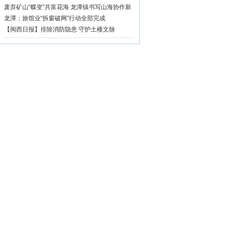
废弃矿山“蝶变”共富花海 龙潭镇书写山海协作新
篇章
龙潭：旅馆业“拆窗破网”行动全部完成
【闽西日报】排除消防隐患 守护土楼文脉