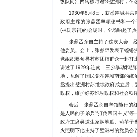
纵队向江西转移时途经璧洲村，在
1930年8月8日，获悉连城
政府主席的张鼎丞率领秘书和一个
(林氏宗祠)的会场时，全场响起了
张鼎丞亲自主持了这次大会。
他委员。会上，张鼎丞发表了铿锵
党组织要领导村苏团结群众一起打
讲述了1929年连南十三乡暴动和
地，瓦解了国民党在连城南部的统
丞提出璧洲村苏维埃政府成立后，
政权，维护好苏维埃政权和社会秩
会后，张鼎丞亲自率领随行的红
是人民的子弟兵”“打倒帝国主义”
政府主席吴道生家焖地瓜、蒸芋子
火照明下他主持了璧洲村的党员会