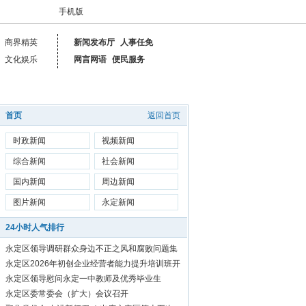
手机版
商界精英
新闻发布厅
人事任免
文化娱乐
网言网语
便民服务
首页
返回首页
时政新闻
视频新闻
综合新闻
社会新闻
国内新闻
周边新闻
图片新闻
永定新闻
24小时人气排行
永定区领导调研群众身边不正之风和腐败问题集
中整治工作
永定区2026年初创企业经营者能力提升培训班开
始报名啦！
永定区领导慰问永定一中教师及优秀毕业生
永定区委常委会（扩大）会议召开