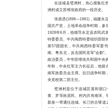
在连城县璧洲村，热心搜集红
洲村成立苏维埃政府的一段历史。
张鼎丞(1898—1981)，福
国共产党，土地革命战争时期，参
1928年6月，他领导永定县农民
特委委员、中共闽西特委组织部部
第57团团长，中共闽西特委军委
南、粤东北，反击国民党军“会剿”
政治委员，中华苏维埃共和国中央执
年秋，中央红军主力长征后，他留
南军政委员会主席。抗日战争时期
央党校第二部主任。
璧洲村是位于连城莒溪和朋口
黄、罗等姓居民。村内共有南宋、
新泉一带通往连城、长汀的古驿道之