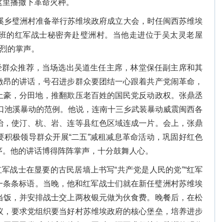
这里播撒下革命火种。
县莒溪乡璧洲村准备举行苏维埃政府成立大会，时任闽西苏维埃
班的红军战士秘密奔赴璧洲村。当他走进位于吴太灵老屋
热烈的掌声。
经群众推荐，当场选出吴道生任主席，林堂保任副主席和其
激昂的讲话，号召进步群众要团结一心跟着共产党闹革命，
土豪，分田地，推翻欺压老百姓的国民党反动政权。张鼎丞
朋口池溪暴动的范例。他说，连南十三乡武装暴动威震闽西各
治，使汀、杭、岩、连等县红色区域连成一片。会上，张鼎
要积极领导群众开展“二五”减租减息革命活动，巩固好红色
序。他的讲话博得阵阵掌声，十分鼓舞人心。
军战士在显要的古民居墙上书写“共产党是人民的党”“红军
等一条条标语。当晚，他和红军战士们就在新任璧洲村苏维埃
当饭，并安排战士交上两枚银元做为伙食费。晚餐后，在松
议，要求党组织要当好村苏维埃政府的核心堡垒，培养进步