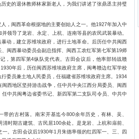
色历史的退休教师林家新老人，为我们讲述了张鼎丞主持璧
建永定人，闽西革命根据地的主要创始人之一。他1927年加入中
加并领导了龙岩、永定、上杭、连南等县的农民武装暴动。
武装暴动，建立苏维埃政府，进行土地革命。后历任中共闽西
长、闽西暴动委员会副总指挥、闽西工农红军第七军第19师
书记，第四军第4纵队党代表。古田会议后，他率部转战赣
。1930年后，历任闽西苏维埃政府主席，闽粤赣边红军学校
行委员兼土地人民委员，任福建省苏维埃政府主席。1934
在闽西地区坚持游击战争，任中共中央江西分局委员、闽西
，任中共闽粤边省委书记、新四军第二支队司令员、中共中
一带的古村落。南宋开基迄今800余年历史，有林、吴、
明清时期古建筑、古民居100余处。是龙岩、上杭和庙前、
一。古田会议后1930年1月朱德率领的红四军一、三、四