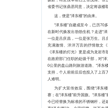
省委书记张鼎丞同意，决定将该楼取
这，便是“泽东楼”的由来。
“泽东楼”自建成至今，已历7
在新时代焕发出勃勃生机？走进“
一位是吕庆昌，一位是张万生。吕
充满激情、洋洋万言的抒情散文《
《泽东楼的灯光》更是成为龙岩市
在政府部门任职的处级干部，对“泽
0公里的盘山路到旅游道路、“泽东
支持，个人前前后后也投入了上百
人难明。
为扩大宣传效应，围绕“泽东
赛；在“泽东楼”前升国旗。“泽东
今已经替换为标准的不锈钢杆，还