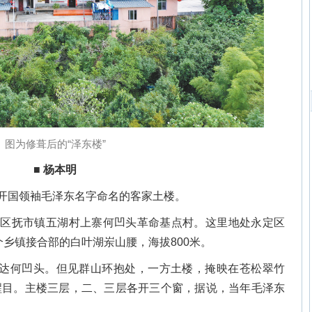
图为修葺后的“泽东楼”
■ 杨本明
以开国领袖毛泽东名字命名的客家土楼。
定区抚市镇五湖村上寨何凹头革命基点村。这里地处永定区
乡镇接合部的白叶湖岽山腰，海拔800米。
一行抵达何凹头。但见群山环抱处，一方土楼，掩映在苍松翠竹
外醒目。主楼三层，二、三层各开三个窗，据说，当年毛泽东