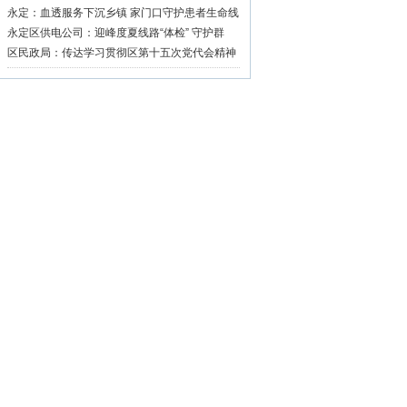
永定：血透服务下沉乡镇 家门口守护患者生命线
永定区供电公司：迎峰度夏线路“体检” 守护群
众“清凉度夏”
区民政局：传达学习贯彻区第十五次党代会精神