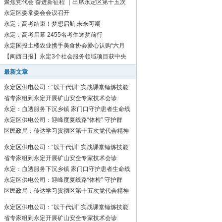
聚焦党代会 奋进新征程 ｜出席永定区第十五次
党代会代表向大会报到
永定区委常委会会议召开
永定：高考结束！梦想启航 未来可期
永定：高考启幕 2455名考生逐梦前行
永定国投土楼农业携手美食协会爱心认购“六月
红”芋1500斤
【闽西日报】永定3个社会服务领域项目获中央
资金补助
最新文章
永定区供电公司：“以干代训” 实战课堂锤炼技能
硬功
省专家组到永定开展矿山安全专家技术会诊
永定：血透服务下沉乡镇 家门口守护患者生命线
永定区供电公司：迎峰度夏线路“体检” 守护群
众“清凉度夏”
区民政局：传达学习贯彻区第十五次党代会精神
永定区供电公司：“以干代训” 实战课堂锤炼技能
硬功
省专家组到永定开展矿山安全专家技术会诊
永定：血透服务下沉乡镇 家门口守护患者生命线
永定区供电公司：迎峰度夏线路“体检” 守护群
众“清凉度夏”
区民政局：传达学习贯彻区第十五次党代会精神
永定区供电公司：“以干代训” 实战课堂锤炼技能
硬功
省专家组到永定开展矿山安全专家技术会诊