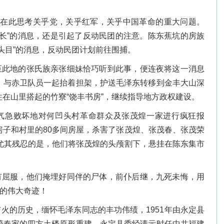
人在此思考关乎党，关乎红军，关乎中国革命的重大问题。
首长”的消息，还是引起了反动民团的注意。陈东蕉坑的房族
头目”的消息，反动民团计划前往围捕。
至此地的张氏族亲张细妹恰巧听到此事，便连夜将这一消息
，与赤卫队员一起抬着担架，护送毛泽东转移到金丰大山深
在山里搭起的竹寮“饶丰书房”，继续指导地方政权建设。
气急败坏地对何凹头村革命群众及张茂煌一家进行疯狂报
房子和村里的80多间房屋，杀害了张茂煌、张茂春、张茂荣
，尤其残忍的是，他们将张茂煌的头颅割下，悬挂在陈东集市
有屈服，他们掩埋好同伴的尸体，前仆后继，九死未悔，用
”的伟大奇迹！
火的历史，缅怀毛泽东同志的丰功伟绩，1951年由永定县
茂春家的四方土楼原形重建。永定县委经请示时任中共福建