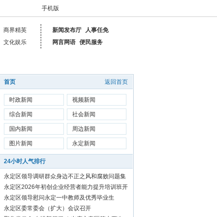
手机版
商界精英
新闻发布厅
人事任免
文化娱乐
网言网语
便民服务
首页
返回首页
时政新闻
视频新闻
综合新闻
社会新闻
国内新闻
周边新闻
图片新闻
永定新闻
24小时人气排行
永定区领导调研群众身边不正之风和腐败问题集
中整治工作
永定区2026年初创企业经营者能力提升培训班开
始报名啦！
永定区领导慰问永定一中教师及优秀毕业生
永定区委常委会（扩大）会议召开