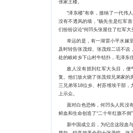
张家土楼。
“泽东楼”有幸，接纳了一代伟
没有不透风的墙，“杨先生是红军
们纷纷议论“何凹头张屋住了红军大
幸运的是，有一湖雷小平水嫁
及时转告张茂煌。张茂煌二话不说
处的岐岭乡下山村牛牯扑，毛泽东住
敌人没有抓到红军大头目，便
复。他们放火烧了张茂煌兄弟家的
三兄弟等18位乡、村苏维埃干部
上示众。
面对白色恐怖，何凹头人民没
鲜血和生命创造了“二十年红旗不倒
新中国成立后，为纪念这段血与
拨款，特意按革命烈士张茂煌、张