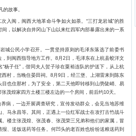
平凡的故事。
第二次入闽，闽西大地革命斗争如火如荼。“三打龙岩城”的胜
时间，以解决自井冈山下山以来红四军内部暴露出来的一系
龙岩城公民小学召开。一贯坚持原则的毛泽东落选了前委书
位，到闽西指导地方工作。8月2日，毛泽东在上杭县蛟洋文
名“杨子任”，偕同夫人贺子珍在粟裕连队的护送下，从上杭
虎西村，当晚住晏田祠。8月9日，经三堡、上湖雷来到陈东
头目也住那村，为了安全，第二天他即转移到山势陡峭、易
张茂煌家四方土楼三楼左边的一个房间，前后约10天。
边养病，一边开展调查研究，宣传发动群众，会见当地苏维
山、马永昌等。其间，正遇上一位红军战士在攻打古竹战斗
属。楼主张茂煌、张茂春、张茂荣三兄弟和他们的家属，冒
情报、送饭送药等任务。何凹头的老百姓也纷纷送粮送药到