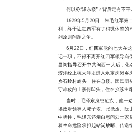
何以称“泽东楼”？背后定有不
1929年5月20日，朱毛红军
利，终于让红四军有了稍微休整的
列原则问题之争。
6月22日，红四军党的七大在
记一职，不得不离开红四军领导岗
昌阁指导召开中共闽西一大后，化
蛟洋经上杭大洋坝进入永定虎岗乡
乡石岭村岭头，住在总楼。因民团
守难攻的上寨何凹头，住在乡苏主席
当时，毛泽东身患疟疾，他一
埃政府领导人邓子恢、张鼎丞、阮
中牺牲，毛泽东还亲自慰问烈士家
着生命危险承担起站岗放哨、传送