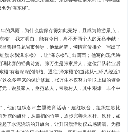
名为“泽东楼”。
0多年的风雨，为什么能保存得如此完好，且成为旅游景点，
泽东楼”，我才明白，能有今日，离不开两个人的无私奉献：
庆昌曾担任龙岩市领导，他拿起笔，倾情宣传推介，写出了
红旗永飘泽东楼》，让“泽东楼”走出闽西；他写的现代诗
朗诵比赛的经典诗篇。张万生是张家后人，这位部队转业后
东楼”有着深深的情结。通往“泽东楼”的道路从七环八绕近1
楼”这么多年来的保护修葺，张万生不仅努力争取上级的资金
万元，说服家人，垂范族人，带动村人，其中艰难，非个中
楼”，他们组织各种主题教育活动：建红歌台，组织红歌比
楼”前升旗的旗杆，从最初的竹竿，逐步完善为木杆、铁杆，如
建起了水泥浇筑的升旗台，让升国旗活动仪式感满满。为擦