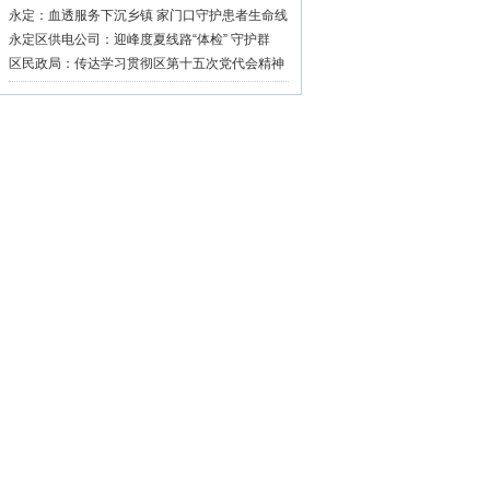
永定：血透服务下沉乡镇 家门口守护患者生命线
永定区供电公司：迎峰度夏线路“体检” 守护群
众“清凉度夏”
区民政局：传达学习贯彻区第十五次党代会精神