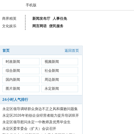
手机版
商界精英
新闻发布厅
人事任免
文化娱乐
网言网语
便民服务
首页
返回首页
时政新闻
视频新闻
综合新闻
社会新闻
国内新闻
周边新闻
图片新闻
永定新闻
24小时人气排行
永定区领导调研群众身边不正之风和腐败问题集
中整治工作
永定区2026年初创企业经营者能力提升培训班开
始报名啦！
永定区领导慰问永定一中教师及优秀毕业生
永定区委常委会（扩大）会议召开