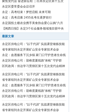
聚焦党代会 奋进新征程 ｜出席永定区第十五次
党代会代表向大会报到
永定区委常委会会议召开
永定：高考结束！梦想启航 未来可期
永定：高考启幕 2455名考生逐梦前行
永定国投土楼农业携手美食协会爱心认购“六月
红”芋1500斤
【闽西日报】永定3个社会服务领域项目获中央
资金补助
最新文章
永定区供电公司：“以干代训” 实战课堂锤炼技能
硬功
省专家组到永定开展矿山安全专家技术会诊
永定：血透服务下沉乡镇 家门口守护患者生命线
永定区供电公司：迎峰度夏线路“体检” 守护群
众“清凉度夏”
区民政局：传达学习贯彻区第十五次党代会精神
永定区供电公司：“以干代训” 实战课堂锤炼技能
硬功
省专家组到永定开展矿山安全专家技术会诊
永定：血透服务下沉乡镇 家门口守护患者生命线
永定区供电公司：迎峰度夏线路“体检” 守护群
众“清凉度夏”
区民政局：传达学习贯彻区第十五次党代会精神
永定区供电公司：“以干代训” 实战课堂锤炼技能
硬功
省专家组到永定开展矿山安全专家技术会诊