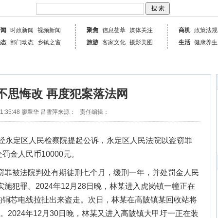
新闻
时政新闻
视频新闻
聚焦
信息荟萃
媒体关注
商机
政策法规
动态
部门动态
乡镇之窗
旅游
客家文化
摄影美图
生活
健康养生
不思悔改 再度犯案落法网
1:35:48
廖翠华 吕雪萍
来源：
责任编辑：
，经永定区人民检察院提起公诉，永定区人民法院以盗窃罪
金人民币10000元。
犯盗窃罪被法院判处有期徒刑七个月，缓刑一年，并处罚金人民
实施犯罪。2024年12月28日晚，林某进入虎岗镇一幢正在
的铜芯电线拉扯出来盗走。次日，林某在高陂镇某回收站将
。2024年12月30日晚，林某又进入高陂镇大甲圩一正在装