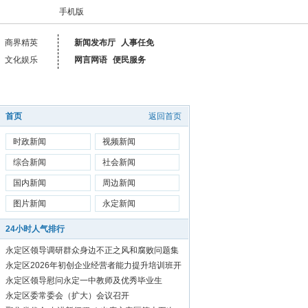
手机版
商界精英
新闻发布厅
人事任免
文化娱乐
网言网语
便民服务
首页
返回首页
时政新闻
视频新闻
综合新闻
社会新闻
国内新闻
周边新闻
图片新闻
永定新闻
24小时人气排行
永定区领导调研群众身边不正之风和腐败问题集
中整治工作
永定区2026年初创企业经营者能力提升培训班开
始报名啦！
永定区领导慰问永定一中教师及优秀毕业生
永定区委常委会（扩大）会议召开