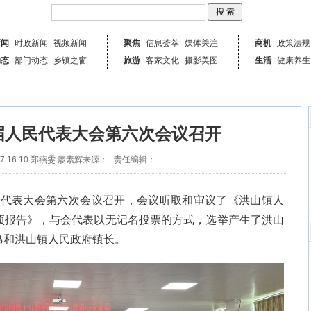
新闻
时政新闻
视频新闻
聚焦
信息荟萃
媒体关注
商机
政策法规
动态
部门动态
乡镇之窗
旅游
客家文化
摄影美图
生活
健康养生
届人民代表大会第六次会议召开
7:16:10
郑燕雯 廖素辉
来源：
责任编辑：
民代表大会第六次会议召开，会议听取和审议了《洪山镇人
项报告》，与会代表以无记名投票的方式，选举产生了洪山
席和洪山镇人民政府镇长。