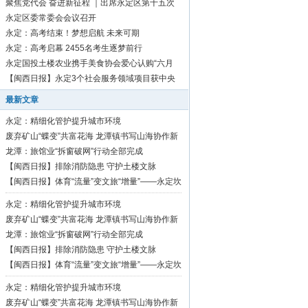
聚焦党代会 奋进新征程 ｜出席永定区第十五次
党代会代表向大会报到
永定区委常委会会议召开
永定：高考结束！梦想启航 未来可期
永定：高考启幕 2455名考生逐梦前行
永定国投土楼农业携手美食协会爱心认购“六月
红”芋1500斤
【闽西日报】永定3个社会服务领域项目获中央
资金补助
最新文章
永定：精细化管护提升城市环境
废弃矿山“蝶变”共富花海 龙潭镇书写山海协作新
篇章
龙潭：旅馆业“拆窗破网”行动全部完成
【闽西日报】排除消防隐患 守护土楼文脉
【闽西日报】体育“流量”变文旅“增量”——永定坎
市深耕“村BA”品牌激活乡村振兴活力
永定：精细化管护提升城市环境
废弃矿山“蝶变”共富花海 龙潭镇书写山海协作新
篇章
龙潭：旅馆业“拆窗破网”行动全部完成
【闽西日报】排除消防隐患 守护土楼文脉
【闽西日报】体育“流量”变文旅“增量”——永定坎
市深耕“村BA”品牌激活乡村振兴活力
永定：精细化管护提升城市环境
废弃矿山“蝶变”共富花海 龙潭镇书写山海协作新