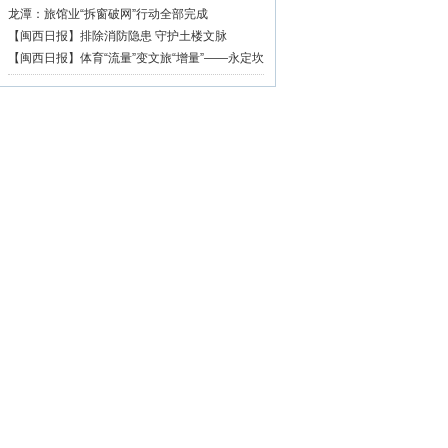
篇章
龙潭：旅馆业“拆窗破网”行动全部完成
【闽西日报】排除消防隐患 守护土楼文脉
【闽西日报】体育“流量”变文旅“增量”——永定坎
市深耕“村BA”品牌激活乡村振兴活力