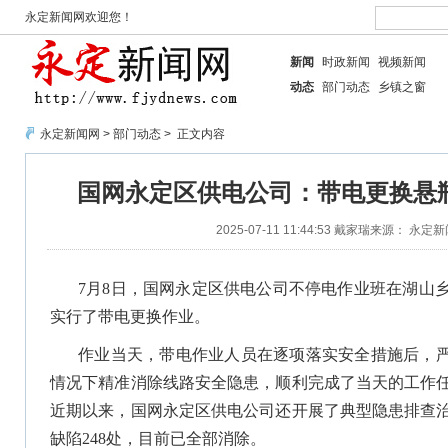
永定新闻网欢迎您！
新闻
时政新闻
视频新闻
动态
部门动态
乡镇之窗
永定新闻网
>
部门动态
> 正文内容
国网永定区供电公司：带电更换悬瓶
2025-07-11 11:44:53
戴家瑞
来源： 永定新
7月8日，国网永定区供电公司不停电作业班在湖山乡
实行了带电更换作业。
作业当天，带电作业人员在逐项落实安全措施后，严
情况下精准消除线路安全隐患，顺利完成了当天的工作
近期以来，国网永定区供电公司还开展了典型隐患排查
缺陷248处，目前已全部消除。