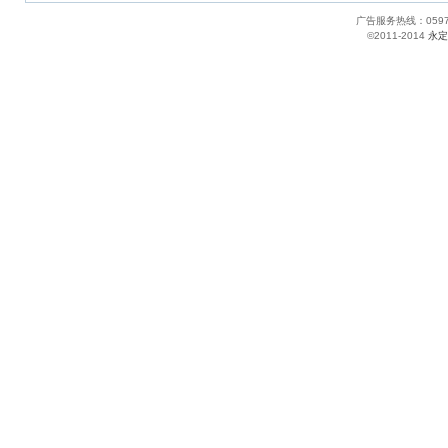
广告服务热线：05
©2011-2014
永定