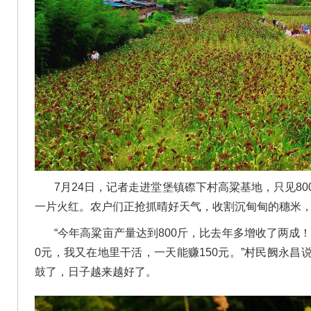
7月24日，记者走进堂堡镇磜下村高粱基地，只见8
一片火红。农户们正抢抓晴好天气，收割沉甸甸的穗米
“今年高粱亩产量达到800斤，比去年多增收了两成！
0元，我又在地里干活，一天能赚150元。”村民阙永
鼓了，日子越来越好了。