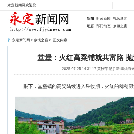
永定新闻网欢迎您！
新闻
时政新闻
视频新闻
动态
部门动态
乡镇之窗
永定新闻网
>
乡镇之窗
> 正文内容
堂堡：火红高粱铺就共富路 抛
2025-07-25 14:31:17
黄秋萍 汤胜新 李灿海
眼下，堂堡镇的高粱陆续进入采收期，火红的穗穗缀