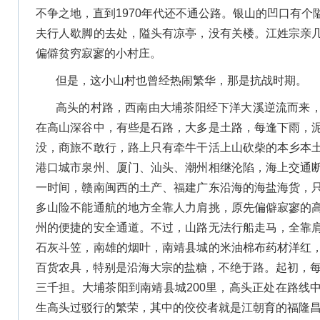
不争之地，直到1970年代还不通公路。银山的凹口有
夫行人歇脚的去处，隘头有凉亭，没有关楼。江姓宗亲
偏僻贫穷寂寥的小村庄。
但是，这小山村也曾经热闹繁华，那是抗战时期。
高头的村路，西南由大埔茶阳经下洋大溪逆流而来
在高山深谷中，有些是石路，大多是土路，每逢下雨，
没，商旅不敢行，路上只有牵牛干活上山砍柴的本乡本
港口城市泉州、厦门、汕头、潮州相继沦陷，海上交通
一时间，赣南闽西的土产、福建广东沿海的海盐海货，
多山险不能通航的地方全靠人力肩挑，原先偏僻寂寥的
州的便捷的安全通道。不过，山路无法行船走马，全靠
石灰斗笠，南雄的烟叶，南靖县城的米油棉布药材洋红
百货农具，特别是沿海大宗的盐糖，不绝于路。起初，每
三千担。大埔茶阳到南靖县城200里，高头正处在路线
生高头过驳行的繁荣，其中的佼佼者就是江朝育的福隆