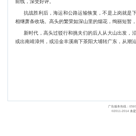
前线，深受好评。
抗战胜利后，海运和公路运输恢复，不是上岗就是
相继萧条收场。高头的繁荣如深山里的烟花，绚丽短暂
新时代，高头过驳行和挑夫们的后人从大山出发，
或出南靖漳州，或沿金丰溪南下茶阳大埔转广东，从潮
广告服务热线：05
©2011-2014
永定