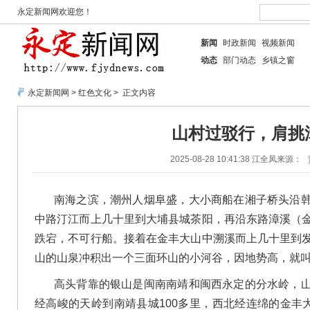
永定新闻网欢迎您！
新闻
时政新闻
视频新闻
动态
部门动态
乡镇之窗
永定新闻网
>
红色文化
> 正文内容
山村过驳行，肩挑
2025-08-28 10:41:38
江全凤
来源：
南海之滨，潮州人烟阜盛，大小商船在湘子桥头沿
中路汀江而上几十里到大埔县城茶阳，再沿东路漳溪（
跌宕，不可行船。接着在金丰大山中溯溪而上几十里到
山的山泉冲积出一个三面环山的小河谷，因地势高，就
高头背靠的银山是闽南南靖和闽西永定的分水岭，
经高峻的天岭到南靖县城100多里，西北经连绵的金丰