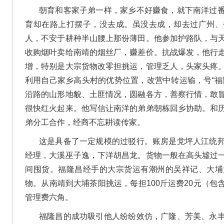
朝育和客家子弟一样，家乡不好赚食，就下南洋过
育却在路上打摆子，没去成。虽没去成，却去过广州、
人，不安于耕种半山腰上那份薄田。他参加护路队，与
收购烟叶卖给南靖的烟丝厂，赚差价。抗战爆发，他行
增，特别是大宗货物改零担挑运，管理乏人，头家头疼
利用自己家乡高头村的优势位置，改营中转运输，号“福
沿路的山形地貌、土匪情况，圆融各方，善察行情，敢
很快红火起来。他写信让南洋的弟弟朝栋回乡协助。和
弟分工合作，经商不忘耕读传家。
这是具备了一定规模的过驳行。账房是党坪人江统
经理，大溪巫子逸，下洋胡昌龙。货物一般在高头墟过
间囤货。福隆昌经手的大宗货运有潮州的吴祥记、大埔
物。从南靖到大埔茶阳挑运，每担100斤运费20元（
管理费六角。
福隆昌的成功吸引他人纷纷效仿，广隆、芳美、永