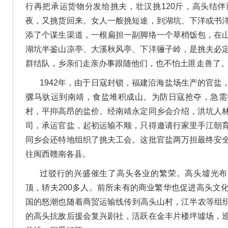
行再把承运货物分发给挑夫，壮汉挑120斤，高头结
夜，又挑货回来。女人一般挑短途，到湖坑、下洋或书
添了个谋生渠道，一根扁担一副脚络一个草梢饭包，在
湖坑半鉴山凉亭、大溪秋风亭、下洋骊子岭，是挑夫必
群结队，乡亲们走亲办事跟随他们，也不怕土匪走兽了
1942年，由于日寇封锁，福建沿海盐场生产的官盐
骡马驮运到南靖，食盐堆积成山。为防日寇抢夺，急需
村，平抑高昂的盐价。经南靖永定同乡会介绍，洪坑人
司，承运官盐，起初运输不顺，只得邀请行家里手江朝
同乡会还特地组织了挑夫工会。这批官盐两万担最终安
往闽西赣南各县。
过驳行的兴盛催生了高头各业的繁荣。高头墟光布
顶，轿夫200多人。前所未有的商业繁华也促进高头文
国的怒潮也随着商贸运输线传到高头山村，江半农等组织
的高头抗敌后援会复兴剧社，活跃在金丰片楼坪墟场，