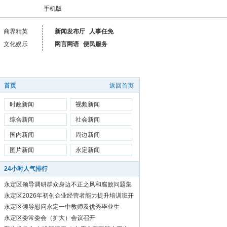
手机版
商界精英
新闻发布厅
人事任免
文化娱乐
网言网语
便民服务
首页
返回首页
时政新闻
视频新闻
综合新闻
社会新闻
国内新闻
周边新闻
图片新闻
永定新闻
24小时人气排行
永定区领导调研群众身边不正之风和腐败问题集
中整治工作
永定区2026年初创企业经营者能力提升培训班开
始报名啦！
永定区领导慰问永定一中教师及优秀毕业生
永定区委常委会（扩大）会议召开