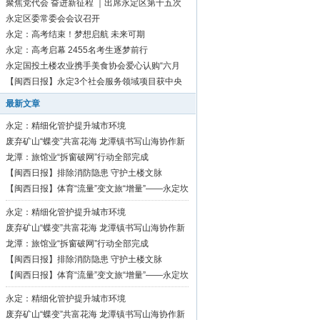
聚焦党代会 奋进新征程 ｜出席永定区第十五次
党代会代表向大会报到
永定区委常委会会议召开
永定：高考结束！梦想启航 未来可期
永定：高考启幕 2455名考生逐梦前行
永定国投土楼农业携手美食协会爱心认购“六月
红”芋1500斤
【闽西日报】永定3个社会服务领域项目获中央
资金补助
最新文章
永定：精细化管护提升城市环境
废弃矿山“蝶变”共富花海 龙潭镇书写山海协作新
篇章
龙潭：旅馆业“拆窗破网”行动全部完成
【闽西日报】排除消防隐患 守护土楼文脉
【闽西日报】体育“流量”变文旅“增量”——永定坎
市深耕“村BA”品牌激活乡村振兴活力
永定：精细化管护提升城市环境
废弃矿山“蝶变”共富花海 龙潭镇书写山海协作新
篇章
龙潭：旅馆业“拆窗破网”行动全部完成
【闽西日报】排除消防隐患 守护土楼文脉
【闽西日报】体育“流量”变文旅“增量”——永定坎
市深耕“村BA”品牌激活乡村振兴活力
永定：精细化管护提升城市环境
废弃矿山“蝶变”共富花海 龙潭镇书写山海协作新