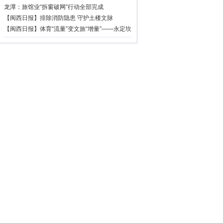
篇章
龙潭：旅馆业“拆窗破网”行动全部完成
【闽西日报】排除消防隐患 守护土楼文脉
【闽西日报】体育“流量”变文旅“增量”——永定坎
市深耕“村BA”品牌激活乡村振兴活力