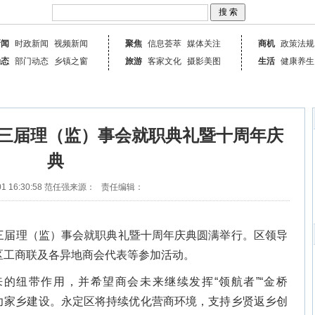
新闻
时政新闻
视频新闻
聚焦
信息荟萃
媒体关注
商机
政策法规
动态
部门动态
乡镇之窗
旅游
客家文化
摄影美图
生活
健康养生
三届理（监）事会就职典礼暨十周年庆
典
1 16:30:58
范任强
来源：
责任编辑：
第三届理（监）事会就职典礼暨十周年庆典圆满举行。区领导
区工商联及各异地商会代表等参加活动。
的纽带作用，并希望商会未来继续发挥“领航者”“金桥
助力家乡建设。永定区将持续优化营商环境，支持乡贤返乡创