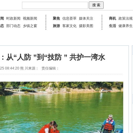
新闻
时政新闻
视频新闻
聚焦
信息荟萃
媒体关注
商机
政策法规
动态
部门动态
乡镇之窗
旅游
客家文化
摄影美图
生活
健康养生
从“人防 ”到“技防 ” 共护一湾水
25 08:44:20
熊 川
来源：
责任编辑：