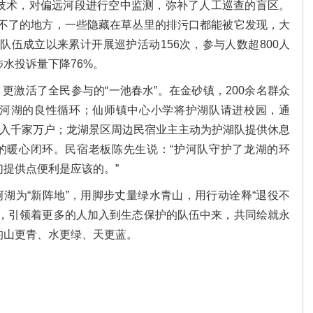
技术，对偏远河段进行空中监测，弥补了人工巡查的盲区。
去不了的地方，一些隐藏在草丛里的排污口都能被它发现，大
队伍成立以来累计开展巡护活动156次，参与人数超800人
涉水投诉量下降76%。
更激活了全民参与的“一池春水”。在金砂镇，200余名群众
河湖的良性循环；仙师镇中心小学将护湖队请进校园，通
深入千家万户；龙湖景区周边民宿业主主动为护湖队提供休息
”的暖心闭环。民宿老板陈先生说：“护河队守护了龙湖的环
提供点便利是应该的。”
湖为“新阵地”，用脚步丈量绿水青山，用行动诠释“退役不
帜，引领着更多的人加入到生态保护的队伍中来，共同绘就永
的山更青、水更绿、天更蓝。