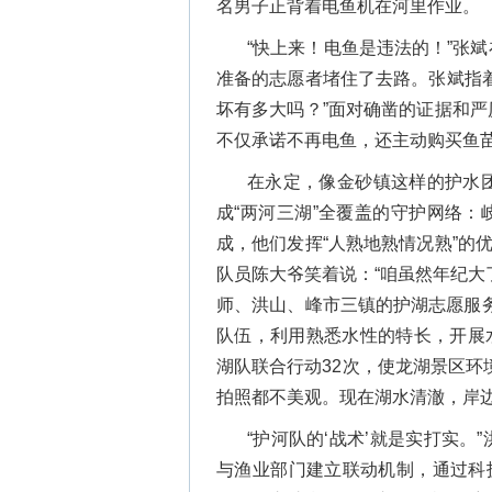
名男子正背着电鱼机在河里作业。
“快上来！电鱼是违法的！”张
准备的志愿者堵住了去路。张斌指
坏有多大吗？”面对确凿的证据和
不仅承诺不再电鱼，还主动购买鱼
在永定，像金砂镇这样的护水
成“两河三湖”全覆盖的守护网络：
成，他们发挥“人熟地熟情况熟”的
队员陈大爷笑着说：“咱虽然年纪大
师、洪山、峰市三镇的护湖志愿服务
队伍，利用熟悉水性的特长，开展水
湖队联合行动32次，使龙湖景区环
拍照都不美观。现在湖水清澈，岸边
“护河队的‘战术’就是实打实
与渔业部门建立联动机制，通过科