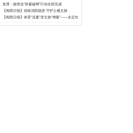
篇章
龙潭：旅馆业“拆窗破网”行动全部完成
【闽西日报】排除消防隐患 守护土楼文脉
【闽西日报】体育“流量”变文旅“增量”——永定坎
市深耕“村BA”品牌激活乡村振兴活力