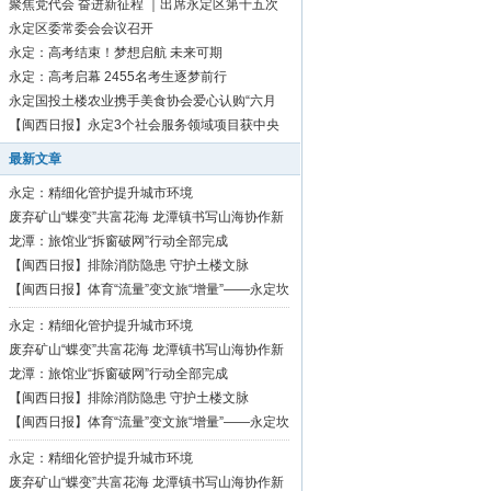
聚焦党代会 奋进新征程 ｜出席永定区第十五次
党代会代表向大会报到
永定区委常委会会议召开
永定：高考结束！梦想启航 未来可期
永定：高考启幕 2455名考生逐梦前行
永定国投土楼农业携手美食协会爱心认购“六月
红”芋1500斤
【闽西日报】永定3个社会服务领域项目获中央
资金补助
最新文章
永定：精细化管护提升城市环境
废弃矿山“蝶变”共富花海 龙潭镇书写山海协作新
篇章
龙潭：旅馆业“拆窗破网”行动全部完成
【闽西日报】排除消防隐患 守护土楼文脉
【闽西日报】体育“流量”变文旅“增量”——永定坎
市深耕“村BA”品牌激活乡村振兴活力
永定：精细化管护提升城市环境
废弃矿山“蝶变”共富花海 龙潭镇书写山海协作新
篇章
龙潭：旅馆业“拆窗破网”行动全部完成
【闽西日报】排除消防隐患 守护土楼文脉
【闽西日报】体育“流量”变文旅“增量”——永定坎
市深耕“村BA”品牌激活乡村振兴活力
永定：精细化管护提升城市环境
废弃矿山“蝶变”共富花海 龙潭镇书写山海协作新