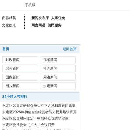
手机版
商界精英
新闻发布厅
人事任免
文化娱乐
网言网语
便民服务
首页
返回首页
时政新闻
视频新闻
综合新闻
社会新闻
国内新闻
周边新闻
图片新闻
永定新闻
24小时人气排行
永定区领导调研群众身边不正之风和腐败问题集
中整治工作
永定区2026年初创企业经营者能力提升培训班开
始报名啦！
永定区领导慰问永定一中教师及优秀毕业生
永定区委常委会（扩大）会议召开