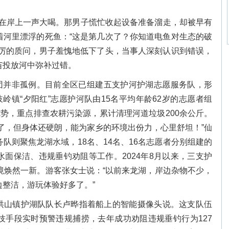
斌在岸上一声大喝。那男子慌忙收起设备准备溜走，却被早有
着河里漂浮的死鱼：“这是第几次了？你知道电鱼对生态的破
严厉的质问，男子羞愧地低下了头，当事人深刻认识到错误，
苗投放河中弥补过错。
团并非孤例。目前全区已组建五支护河护湖志愿服务队，形
岐岭镇“夕阳红”志愿护河队由15名平均年龄62岁的志愿者组
优势，重点排查农耕污染源，累计清理河道垃圾200余公斤。
了，但身体还硬朗，能为家乡的环境出份力，心里舒坦！”仙
队则聚焦龙湖水域，18名、14名、16名志愿者分别组建的
面保洁、违规垂钓劝阻等工作。2024年8月以来，三支护
境焕然一新。游客张女士说：“以前来龙湖，岸边杂物不少，
整洁，游玩体验好多了。”
。”洪山镇护湖队队长卢晔指着船上的智能摄像头说。这支队伍
技手段实时预警违规捕捞，去年成功劝阻违规垂钓行为127