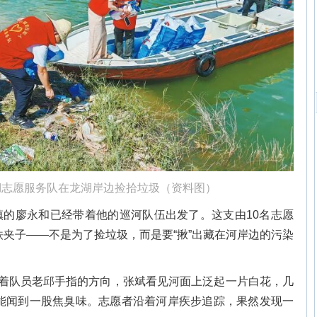
湖志愿服务队在龙湖岸边捡拾垃圾（资料图）
镇的廖永和已经带着他的巡河队伍出发了。这支由10名志愿
夹子——不是为了捡垃圾，而是要“揪”出藏在河岸边的污染
顺着队员老邱手指的方向，张斌看见河面上泛起一片白花，几
能闻到一股焦臭味。志愿者沿着河岸疾步追踪，果然发现一