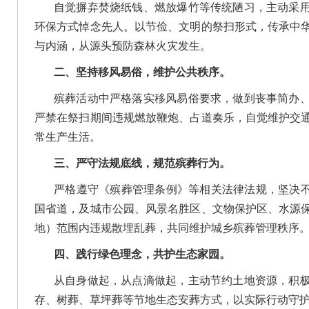
自觉摒弃焚烧纸钱、燃放爆竹等传统陋习，主动采
环保方式悼念先人。以节俭、文明的祭扫形式，传承中
与内涵，从源头预防森林火灾发生。
二、坚持移风易俗，维护公共秩序。
殡葬活动中严格落实移风易俗要求，做到丧事简办
严禁在祭扫期间违规燃放鞭炮、占道奏乐，自觉维护交
常生产生活。
三、严守法规底线，规范殡葬行为。
严格遵守《殡葬管理条例》等相关法律法规，坚决不在
国省道，及城市公园、风景名胜区、文物保护区、水源
地）范围内违规散埋乱葬，共同维护城乡殡葬管理秩序
四、践行绿色理念，共护生态家园。
从自身做起，从点滴做起，主动节约土地资源，积
存、树葬、草坪葬等节地生态安葬方式，以实际行动守