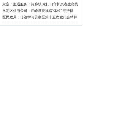
永定：血透服务下沉乡镇 家门口守护患者生命线
永定区供电公司：迎峰度夏线路“体检” 守护群
众“清凉度夏”
区民政局：传达学习贯彻区第十五次党代会精神