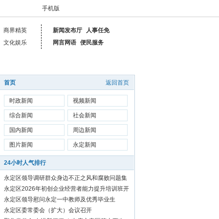
手机版
商界精英
新闻发布厅
人事任免
文化娱乐
网言网语
便民服务
首页
返回首页
时政新闻
视频新闻
综合新闻
社会新闻
国内新闻
周边新闻
图片新闻
永定新闻
24小时人气排行
永定区领导调研群众身边不正之风和腐败问题集
中整治工作
永定区2026年初创企业经营者能力提升培训班开
始报名啦！
永定区领导慰问永定一中教师及优秀毕业生
永定区委常委会（扩大）会议召开