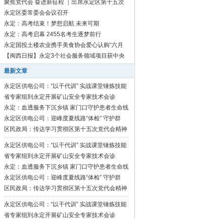
聚焦党代会 奋进新征程 ｜出席永定区第十五次
党代会代表向大会报到
永定区委常委会会议召开
永定：高考结束！梦想启航 未来可期
永定：高考启幕 2455名考生逐梦前行
永定国投土楼农业携手美食协会爱心认购“六月
红”芋1500斤
【闽西日报】永定3个社会服务领域项目获中央
资金补助
最新文章
永定区供电公司：“以干代训” 实战课堂锤炼技能
硬功
省专家组到永定开展矿山安全专家技术会诊
永定：血透服务下沉乡镇 家门口守护患者生命线
永定区供电公司：迎峰度夏线路“体检” 守护群
众“清凉度夏”
区民政局：传达学习贯彻区第十五次党代会精神
永定区供电公司：“以干代训” 实战课堂锤炼技能
硬功
省专家组到永定开展矿山安全专家技术会诊
永定：血透服务下沉乡镇 家门口守护患者生命线
永定区供电公司：迎峰度夏线路“体检” 守护群
众“清凉度夏”
区民政局：传达学习贯彻区第十五次党代会精神
永定区供电公司：“以干代训” 实战课堂锤炼技能
硬功
省专家组到永定开展矿山安全专家技术会诊