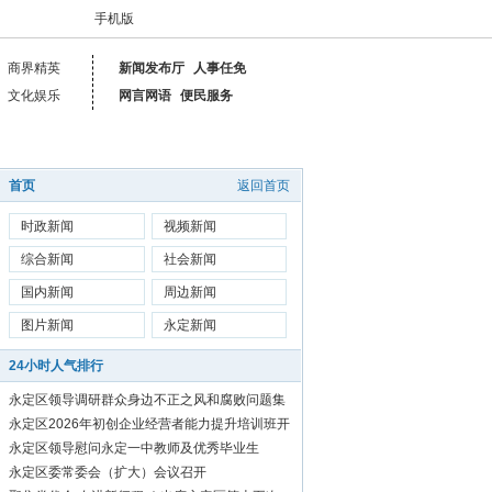
手机版
商界精英
新闻发布厅
人事任免
文化娱乐
网言网语
便民服务
首页
返回首页
时政新闻
视频新闻
综合新闻
社会新闻
国内新闻
周边新闻
图片新闻
永定新闻
24小时人气排行
永定区领导调研群众身边不正之风和腐败问题集
中整治工作
永定区2026年初创企业经营者能力提升培训班开
始报名啦！
永定区领导慰问永定一中教师及优秀毕业生
永定区委常委会（扩大）会议召开