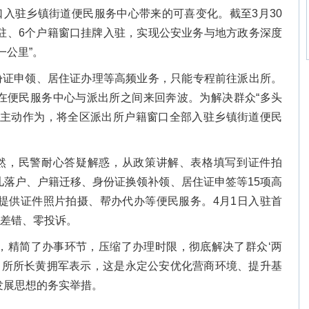
入驻乡镇街道便民服务中心带来的可喜变化。截至3月30
入驻、6个户籍窗口挂牌入驻，实现公安业务与地方政务深度
一公里”。
份证申领、居住证办理等高频业务，只能专程前往派出所。
在便民服务中心与派出所之间来回奔波。为解决群众“多头
局主动作为，将全区派出所户籍窗口全部入驻乡镇街道便民
然，民警耐心答疑解惑，从政策讲解、表格填写到证件拍
儿落户、户籍迁移、身份证换领补领、居住证申签等15项高
套提供证件照片拍摄、帮办代办等便民服务。4月1日入驻首
零差错、零投诉。
，精简了办事环节，压缩了办理时限，彻底解决了群众‘两
派出所所长黄拥军表示，这是永定公安优化营商环境、提升基
发展思想的务实举措。