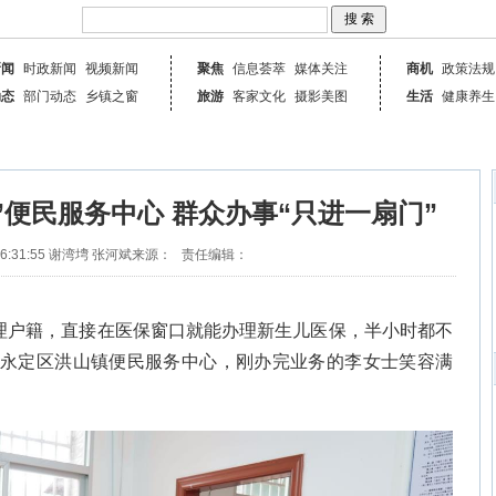
新闻
时政新闻
视频新闻
聚焦
信息荟萃
媒体关注
商机
政策法规
动态
部门动态
乡镇之窗
旅游
客家文化
摄影美图
生活
健康养生
”便民服务中心 群众办事“只进一扇门”
6:31:55
谢湾塆 张河斌
来源：
责任编辑：
理户籍，直接在医保窗口就能办理新生儿医保，半小时都不
在永定区洪山镇便民服务中心，刚办完业务的李女士笑容满