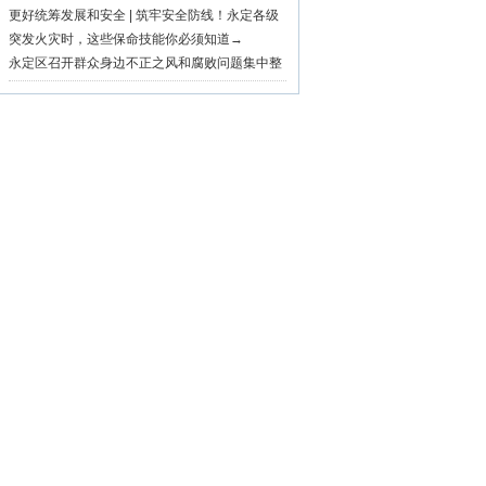
市深耕“村BA”品牌激活乡村振兴活力
更好统筹发展和安全 | 筑牢安全防线！永定各级
各地持续开展安全生产隐患大排查大整治行动
突发火灾时，这些保命技能你必须知道→
永定区召开群众身边不正之风和腐败问题集中整
治暨“三化”建设工作推进会