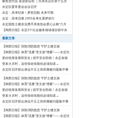
聚焦党代会 奋进新征程 ｜出席永定区第十五次
党代会代表向大会报到
永定区委常委会会议召开
永定：高考结束！梦想启航 未来可期
永定：高考启幕 2455名考生逐梦前行
永定国投土楼农业携手美食协会爱心认购“六月
红”芋1500斤
【闽西日报】永定3个社会服务领域项目获中央
资金补助
最新文章
【闽西日报】排除消防隐患 守护土楼文脉
【闽西日报】体育“流量”变文旅“增量”——永定坎
市深耕“村BA”品牌激活乡村振兴活力
更好统筹发展和安全 | 筑牢安全防线！永定各级
各地持续开展安全生产隐患大排查大整治行动
突发火灾时，这些保命技能你必须知道→
永定区召开群众身边不正之风和腐败问题集中整
治暨“三化”建设工作推进会
【闽西日报】排除消防隐患 守护土楼文脉
【闽西日报】体育“流量”变文旅“增量”——永定坎
市深耕“村BA”品牌激活乡村振兴活力
更好统筹发展和安全 | 筑牢安全防线！永定各级
各地持续开展安全生产隐患大排查大整治行动
突发火灾时，这些保命技能你必须知道→
永定区召开群众身边不正之风和腐败问题集中整
治暨“三化”建设工作推进会
【闽西日报】排除消防隐患 守护土楼文脉
【闽西日报】体育“流量”变文旅“增量”——永定坎