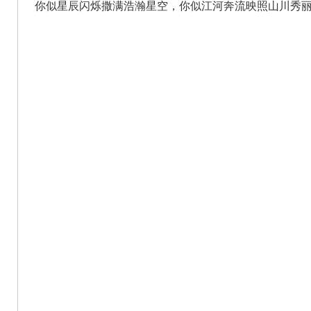
你似星辰闪烁撒满浩瀚星空，你似江河奔流映照山川秀丽