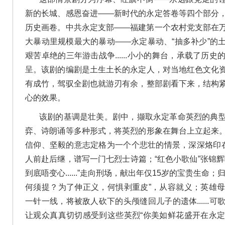
新的长城、感恩奋进——新时代的永定答卷等四个部分
历史画卷。中共永定支部——福建第一个农村党支部在
大暴动里规模最大的暴动——永定暴动、“抽多补少”的
艰苦卓绝的三年游击战争......小小的舞台，承载了历
呈。该剧的编剧是土生土长的永定人，对当地红色文化
有成竹，驾驭全剧也就游刃有余，整部剧看下来，结构
心的效果。
该剧的基调是壮美。剧中，撷取永定革命英烈的典
弈、诗朗诵等多种形式，将英烈的形象在舞台上立起来
信仰、坚毅的意志定格为一个个悲壮的情景，深深烙印
人前赴后继，谱写一门七烈士诗篇；“红色小歌仙”张锦
到底唔变心......”走向刑场，献出年仅15岁的宝贵生
何须提？为了伸正义，何惧剥重皮”，从容就义；英雄
一针一线，将被敌人砍下的头颅缝回儿子的遗体......
让观众真真切切感受到这些英烈“你美如鲜花盛开在永