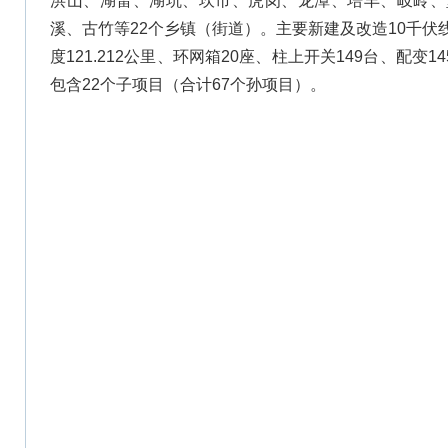
洪山、湖雷、湖坑、坎市、虎岗、龙潭、培丰、岐岭、
溪、古竹等22个乡镇（街道）。主要新建及改造10千伏线路
度121.212公里、环网箱20座、柱上开关149台、配变1
包含22个子项目（合计67个孙项目）。