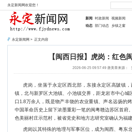
永定新闻网欢迎您！
新闻
时政新闻
视频新闻
动态
部门动态
乡镇之窗
永定新闻网
> 正文内容
【闽西日报】虎岗：红色
2026-06-25 09:57:49
唐美章
来源：
虎岗，坐落于永定区西北部，东接永定区高陂镇，
镇，北与新罗区大池镇、小池镇交界，距龙岩市中心城区
口1.8万余人，既是物产丰饶的农业重镇、声名远扬的
中国革命历史上留下浓墨重彩一笔的闽粤赣边苏区首府
色美丽村庄示范村，被省党史和地方志研究室确认为福
虎岗以其特殊的地理与军事区位，成为闽西、粤东