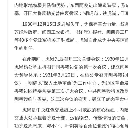
内地形地貌极具防御优势，东西两侧进出通道狭窄，形成
塞。开国大将萧劲光曾由衷赞叹：“铜虎岗，铁虎岗，千
1930年12月15日龙岩城失守，为保存革命力量、
苏维埃政府、闽西工农银行、《红旗》报社、闽西兵工
等40多个党政军机关迁驻虎岗，虎岗自此成为中央苏区
争的重任。
在此期间，虎岗先后召开三次关键会议：1930年12
虎岗杨公堂主持召开闽粤赣边党的第一次会议，建立闽
命领导体系；1931年3月20日，在杨公堂召开闽粤
议），明确以“深入土地革命”为工作中心，为边区革命发展
粤赣边区特委常委第三次扩大会议，中共闽粤赣特区改
闽粤赣临时省委。这三次会议的召开，确立了虎岗革命
虎岗是中央红色交通线上不可或缺的核心枢纽，内
交通大站承担着护送干部、运输物资、传递情报的使命，19
功护送周恩来、邓小平、叶剑英等百余位党政军核心领