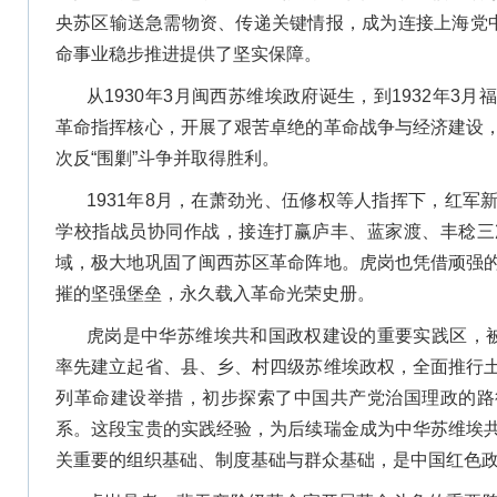
央苏区输送急需物资、传递关键情报，成为连接上海党中
命事业稳步推进提供了坚实保障。
从1930年3月闽西苏维埃政府诞生，到1932年3
革命指挥核心，开展了艰苦卓绝的革命战争与经济建设
次反“围剿”斗争并取得胜利。
1931年8月，在萧劲光、伍修权等人指挥下，红军
学校指战员协同作战，接连打赢庐丰、蓝家渡、丰稔三
域，极大地巩固了闽西苏区革命阵地。虎岗也凭借顽强
摧的坚强堡垒，永久载入革命光荣史册。
虎岗是中华苏维埃共和国政权建设的重要实践区，被
率先建立起省、县、乡、村四级苏维埃政权，全面推行
列革命建设举措，初步探索了中国共产党治国理政的路
系。这段宝贵的实践经验，为后续瑞金成为中华苏维埃
关重要的组织基础、制度基础与群众基础，是中国红色