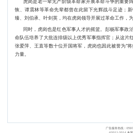
虎岗是老一辈无产阶级革命家开展革命斗争的重要
恢、谭震林等革命先辈都曾在此留下光辉战斗足迹；新
臻、刘伯承、叶剑英，均在虎岗领导开展过革命工作，
同时，虎岗也是红色军事人才的摇篮。彭杨军事政
命队伍培养了大批连排级以上优秀军事指挥官；从这片
张爱萍、王直等数十位开国将军，虎岗也因此被誉为“将
力量。
广告服务热线：05
©2011-2014
永定