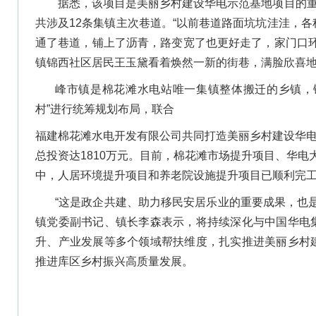
据悉，该项目是美丽乡村建设华电示范基地项目
的
共涉及12条集镇主次巷道。“以前巷道路面坑坑洼洼，
通了巷道，铺上了沥青，路变宽了也更好走了，家门口环
镇锦西社区居民王玉黛看着焕然一新的街巷，满脸欣喜
峰市镇是棉花滩水电站唯一集镇整体搬迁的乡镇，
村”进行统筹规划布局，联合
福建棉花滩水电开发有限公司
共同打造美丽乡村建设华电
总投资达1810万元。目前，棉花滩市场提升项目、华
中，人居环境提升项目和养老院设施提升项目已顺利完
“这是政企共建、助力移民安居乐业的重要成果，也
镇党委副书记、镇长李森表示，将持续深化与中国华电
升、产业发展等多个领域帮扶维度，扎实推进美丽乡村
推进库区乡村振兴高质量发展。