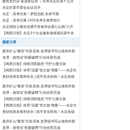
聚焦党代会 奋进新征程 ｜出席永定区第十五次
党代会代表向大会报到
永定区委常委会会议召开
永定：高考结束！梦想启航 未来可期
永定：高考启幕 2455名考生逐梦前行
永定国投土楼农业携手美食协会爱心认购“六月
红”芋1500斤
【闽西日报】永定3个社会服务领域项目获中央
资金补助
最新文章
废弃矿山“蝶变”共富花海 龙潭镇书写山海协作新
篇章
龙潭：旅馆业“拆窗破网”行动全部完成
【闽西日报】排除消防隐患 守护土楼文脉
【闽西日报】体育“流量”变文旅“增量”——永定坎
市深耕“村BA”品牌激活乡村振兴活力
更好统筹发展和安全 | 筑牢安全防线！永定各级
各地持续开展安全生产隐患大排查大整治行动
废弃矿山“蝶变”共富花海 龙潭镇书写山海协作新
篇章
龙潭：旅馆业“拆窗破网”行动全部完成
【闽西日报】排除消防隐患 守护土楼文脉
【闽西日报】体育“流量”变文旅“增量”——永定坎
市深耕“村BA”品牌激活乡村振兴活力
更好统筹发展和安全 | 筑牢安全防线！永定各级
各地持续开展安全生产隐患大排查大整治行动
废弃矿山“蝶变”共富花海 龙潭镇书写山海协作新
篇章
龙潭：旅馆业“拆窗破网”行动全部完成