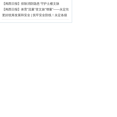
【闽西日报】排除消防隐患 守护土楼文脉
【闽西日报】体育“流量”变文旅“增量”——永定坎
市深耕“村BA”品牌激活乡村振兴活力
更好统筹发展和安全 | 筑牢安全防线！永定各级
各地持续开展安全生产隐患大排查大整治行动