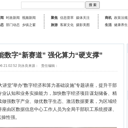
新闻
时政新闻
视频新闻
聚焦
信息荟萃
媒体关注
商机
政策法规
动态
部门动态
乡镇之窗
旅游
客家文化
摄影美图
生活
健康养生
数字“新赛道” 强化算力“硬支撑”
6 21:02:52
刘永良
来源：
责任编辑：
大讲堂”举办“数字经济和算力基础设施”专题讲座，提升干部
专业认知和业务实操能力，加快数字经济项目谋划储备、精
续做强数字产业、做优数字生态、激活数据要素，为区域经
讲座由区数据信息中心工作人员为全局干部职工系统授课、
实操性强。