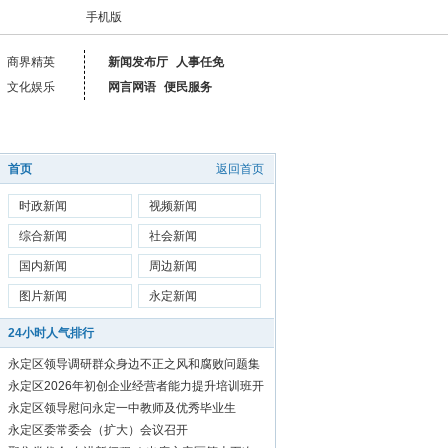
手机版
商界精英
新闻发布厅
人事任免
文化娱乐
网言网语
便民服务
首页
返回首页
时政新闻
视频新闻
综合新闻
社会新闻
国内新闻
周边新闻
图片新闻
永定新闻
24小时人气排行
永定区领导调研群众身边不正之风和腐败问题集
中整治工作
永定区2026年初创企业经营者能力提升培训班开
始报名啦！
永定区领导慰问永定一中教师及优秀毕业生
永定区委常委会（扩大）会议召开