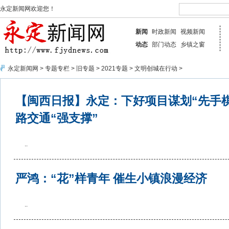
永定新闻网欢迎您！
新闻
时政新闻
视频新闻
动态
部门动态
乡镇之窗
永定新闻网
>
专题专栏
>
旧专题
>
2021专题
>
文明创城在行动
>
【闽西日报】永定：下好项目谋划“先手棋
路交通“强支撑”
..
严鸿：“花”样青年 催生小镇浪漫经济
..