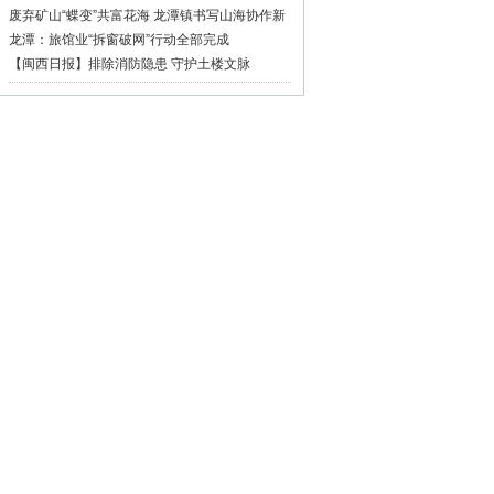
废弃矿山“蝶变”共富花海 龙潭镇书写山海协作新
篇章
龙潭：旅馆业“拆窗破网”行动全部完成
【闽西日报】排除消防隐患 守护土楼文脉