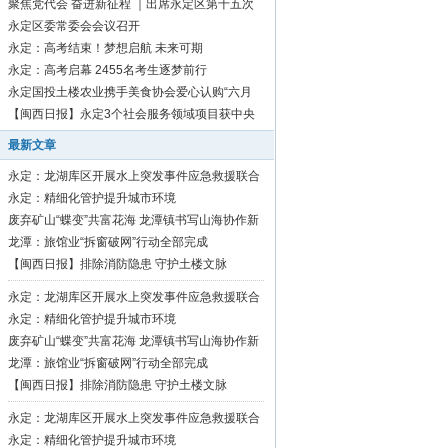
聚焦党代会 奋进新征程 ｜出席永定区第十五次
党代会代表向大会报到
永定区委常委会会议召开
永定：高考结束！梦想启航 未来可期
永定：高考启幕 2455名考生逐梦前行
永定国投土楼农业携手美食协会爱心认购“六月
红”芋1500斤
【闽西日报】永定3个社会服务领域项目获中央
资金补助
最新文章
永定：龙湖库区开展水上突发事件应急救援联合
演练
永定：精细化管护提升城市环境
废弃矿山“蝶变”共富花海 龙潭镇书写山海协作新
篇章
龙潭：旅馆业“拆窗破网”行动全部完成
【闽西日报】排除消防隐患 守护土楼文脉
永定：龙湖库区开展水上突发事件应急救援联合
演练
永定：精细化管护提升城市环境
废弃矿山“蝶变”共富花海 龙潭镇书写山海协作新
篇章
龙潭：旅馆业“拆窗破网”行动全部完成
【闽西日报】排除消防隐患 守护土楼文脉
永定：龙湖库区开展水上突发事件应急救援联合
演练
永定：精细化管护提升城市环境