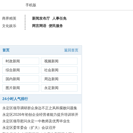
手机版
商界精英
新闻发布厅
人事任免
文化娱乐
网言网语
便民服务
首页
返回首页
时政新闻
视频新闻
综合新闻
社会新闻
国内新闻
周边新闻
图片新闻
永定新闻
24小时人气排行
永定区领导调研群众身边不正之风和腐败问题集
中整治工作
永定区2026年初创企业经营者能力提升培训班开
始报名啦！
永定区领导慰问永定一中教师及优秀毕业生
永定区委常委会（扩大）会议召开