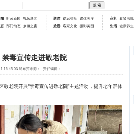
新闻
时政新闻
视频新闻
聚焦
信息荟萃
媒体关注
商机
政策法规
动态
部门动态
乡镇之窗
旅游
客家文化
摄影美图
生活
健康养生
：禁毒宣传走进敬老院
1 16:45:03
邱东萍
来源：
责任编辑：
辖区敬老院开展“禁毒宣传进敬老院”主题活动，提升老年群体