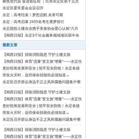
聚焦党代会 奋进新征程 ｜出席永定区第十五次
党代会代表向大会报到
永定区委常委会会议召开
永定：高考结束！梦想启航 未来可期
永定：高考启幕 2455名考生逐梦前行
永定国投土楼农业携手美食协会爱心认购“六月
红”芋1500斤
【闽西日报】永定3个社会服务领域项目获中央
资金补助
最新文章
【闽西日报】排除消防隐患 守护土楼文脉
【闽西日报】体育“流量”变文旅“增量”——永定坎
市深耕“村BA”品牌激活乡村振兴活力
更好统筹发展和安全 | 筑牢安全防线！永定各级
各地持续开展安全生产隐患大排查大整治行动
突发火灾时，这些保命技能你必须知道→
永定区召开群众身边不正之风和腐败问题集中整
治暨“三化”建设工作推进会
【闽西日报】排除消防隐患 守护土楼文脉
【闽西日报】体育“流量”变文旅“增量”——永定坎
市深耕“村BA”品牌激活乡村振兴活力
更好统筹发展和安全 | 筑牢安全防线！永定各级
各地持续开展安全生产隐患大排查大整治行动
突发火灾时，这些保命技能你必须知道→
永定区召开群众身边不正之风和腐败问题集中整
治暨“三化”建设工作推进会
【闽西日报】排除消防隐患 守护土楼文脉
【闽西日报】体育“流量”变文旅“增量”——永定坎