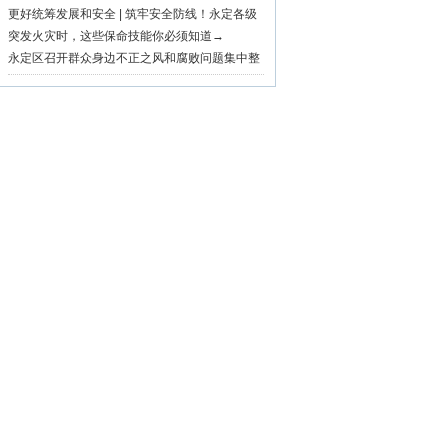
市深耕“村BA”品牌激活乡村振兴活力
更好统筹发展和安全 | 筑牢安全防线！永定各级
各地持续开展安全生产隐患大排查大整治行动
突发火灾时，这些保命技能你必须知道→
永定区召开群众身边不正之风和腐败问题集中整
治暨“三化”建设工作推进会