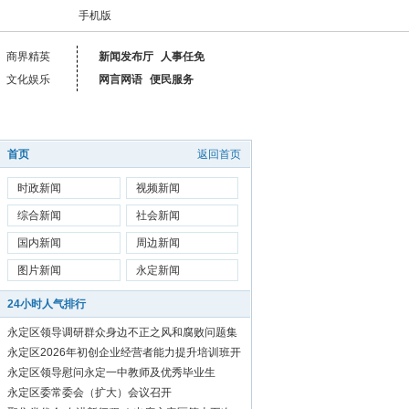
手机版
商界精英
新闻发布厅
人事任免
文化娱乐
网言网语
便民服务
首页
返回首页
时政新闻
视频新闻
综合新闻
社会新闻
国内新闻
周边新闻
图片新闻
永定新闻
24小时人气排行
永定区领导调研群众身边不正之风和腐败问题集
中整治工作
永定区2026年初创企业经营者能力提升培训班开
始报名啦！
永定区领导慰问永定一中教师及优秀毕业生
永定区委常委会（扩大）会议召开