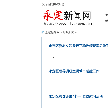
永定新闻网欢迎您！
永定新闻网
>
时政新闻
>
永定区委树立和践行正确政绩观学习教
..
永定区领导调研文明城市创建工作
..
永定区领导开展“七一”走访慰问活动
..