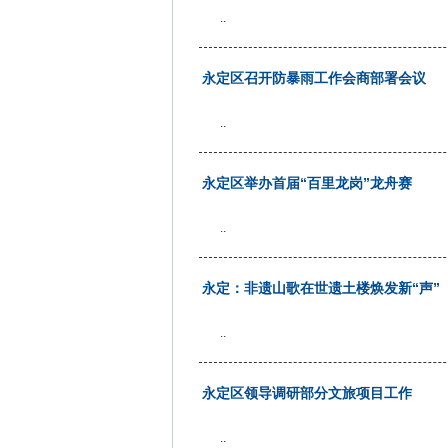
..
永定区召开防暴雨工作会商部署会议
..
永定区举办首届“百里龙岗”龙舟赛
..
永定：非遗山歌在世遗土楼焕发新“声”
..
永定区领导调研部分文旅项目工作
..