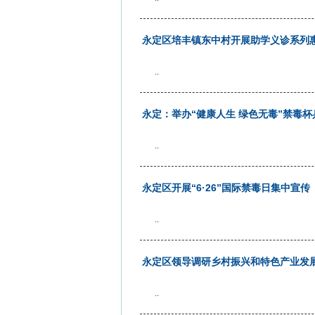
永定区培丰镇东中村开展助学义诊系列
..
永定：举办“健康人生 绿色无毒”禁毒
..
永定区开展“6·26”国际禁毒日集中宣传
..
永定区领导调研乡村振兴和特色产业发
..