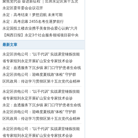
聚焦党代会 奋进新征程 ｜出席永定区第十五次
党代会代表向大会报到
永定区委常委会会议召开
永定：高考结束！梦想启航 未来可期
永定：高考启幕 2455名考生逐梦前行
永定国投土楼农业携手美食协会爱心认购“六月
红”芋1500斤
【闽西日报】永定3个社会服务领域项目获中央
资金补助
最新文章
永定区供电公司：“以干代训” 实战课堂锤炼技能
硬功
省专家组到永定开展矿山安全专家技术会诊
永定：血透服务下沉乡镇 家门口守护患者生命线
永定区供电公司：迎峰度夏线路“体检” 守护群
众“清凉度夏”
区民政局：传达学习贯彻区第十五次党代会精神
永定区供电公司：“以干代训” 实战课堂锤炼技能
硬功
省专家组到永定开展矿山安全专家技术会诊
永定：血透服务下沉乡镇 家门口守护患者生命线
永定区供电公司：迎峰度夏线路“体检” 守护群
众“清凉度夏”
区民政局：传达学习贯彻区第十五次党代会精神
永定区供电公司：“以干代训” 实战课堂锤炼技能
硬功
省专家组到永定开展矿山安全专家技术会诊