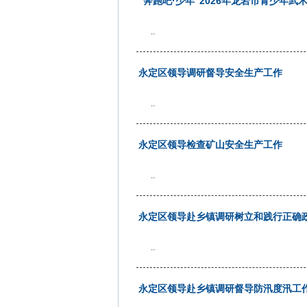
“奔跑吧·少年”2026年龙岩市青少年
..
永定区领导调研督导安全生产工作
..
永定区领导检查矿山安全生产工作
..
永定区领导赴乡镇调研树立和践行正确
..
永定区领导赴乡镇调研督导防汛度汛工