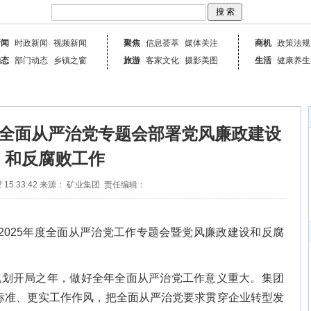
新闻
时政新闻
视频新闻
聚焦
信息荟萃
媒体关注
商机
政策法规
动态
部门动态
乡镇之窗
旅游
客家文化
摄影美图
生活
健康养生
年度全面从严治党专题会部署党风廉政建设
和反腐败工作
 15:33:42
来源： 矿业集团
责任编辑：
召开2025年度全面从严治党工作专题会暨党风廉政建设和反腐
五”规划开局之年，做好全年全面从严治党工作意义重大。集团
标准、更实工作作风，把全面从严治党要求贯穿企业转型发