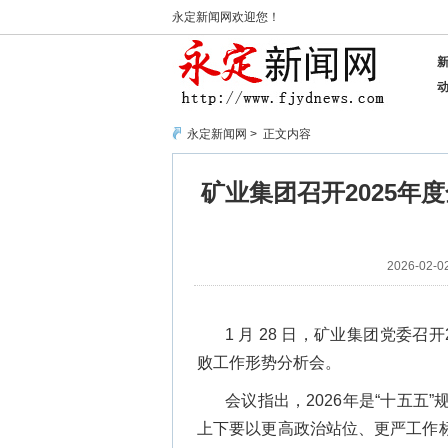
永定新闻网欢迎您！
永定新闻网
> 正文内容
矿业集团召开2025
2026-02-02
1 月 28 日，矿业集团党委
败工作形势分析会。
会议指出，2026年是“十五
上下要以更高政治站位、更严工作