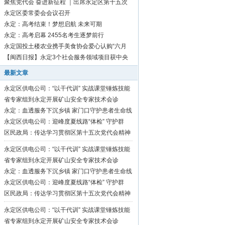
聚焦党代会 奋进新征程 ｜出席永定区第十五次
党代会代表向大会报到
永定区委常委会会议召开
永定：高考结束！梦想启航 未来可期
永定：高考启幕 2455名考生逐梦前行
永定国投土楼农业携手美食协会爱心认购“六月
红”芋1500斤
【闽西日报】永定3个社会服务领域项目获中央
资金补助
最新文章
永定区供电公司：“以干代训” 实战课堂锤炼技能
硬功
省专家组到永定开展矿山安全专家技术会诊
永定：血透服务下沉乡镇 家门口守护患者生命线
永定区供电公司：迎峰度夏线路“体检” 守护群
众“清凉度夏”
区民政局：传达学习贯彻区第十五次党代会精神
永定区供电公司：“以干代训” 实战课堂锤炼技能
硬功
省专家组到永定开展矿山安全专家技术会诊
永定：血透服务下沉乡镇 家门口守护患者生命线
永定区供电公司：迎峰度夏线路“体检” 守护群
众“清凉度夏”
区民政局：传达学习贯彻区第十五次党代会精神
永定区供电公司：“以干代训” 实战课堂锤炼技能
硬功
省专家组到永定开展矿山安全专家技术会诊