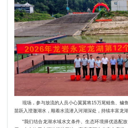
现场，参与放流的人员小心翼翼将15万尾鲢鱼、鳙
苗跃入澄澈湖水，顺着水流潜入河湖深处，持续丰富龙
“我们结合龙湖水域水文条件、生态环境择优选配