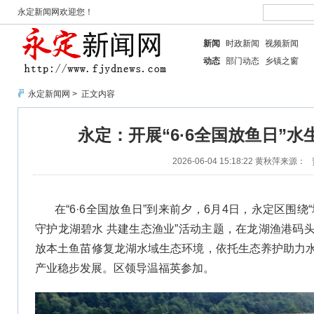
永定新闻网欢迎您！
新闻
时政新闻
视频新闻
动态
部门动态
乡镇之窗
永定新闻网
> 正文内容
永定：开展“6·6全国放鱼日”
2026-06-04 15:18:22
黄秋萍
来源：
在“6·6全国放鱼日”到来前夕，6月4日，永定区围
守护龙湖碧水 共建生态渔业”活动主题，在龙湖渔港码
放本土鱼苗修复龙湖水域生态环境，依托生态养护助力
产业稳步发展。区领导温福英参加。