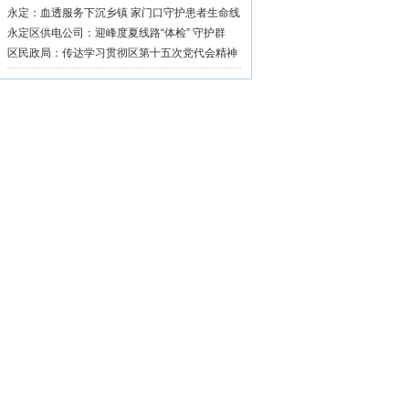
永定：血透服务下沉乡镇 家门口守护患者生命线
永定区供电公司：迎峰度夏线路“体检” 守护群
众“清凉度夏”
区民政局：传达学习贯彻区第十五次党代会精神