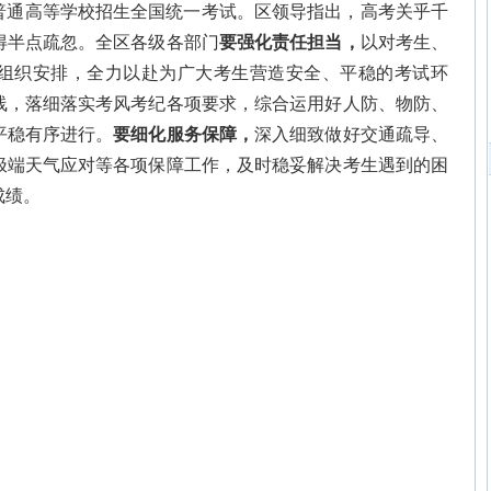
加普通高等学校招生全国统一考试。区领导指出，高考关乎千
得半点疏忽。全区各级各部门
要强化责任担当，
以对考生、
组织安排，全力以赴为广大考生营造安全、平稳的考试环
线，落细落实考风考纪各项要求，综合运用好人防、物防、
平稳有序进行。
要细化服务保障，
深入细致做好交通疏导、
极端天气应对等各项保障工作，及时稳妥解决考生遇到的困
成绩。