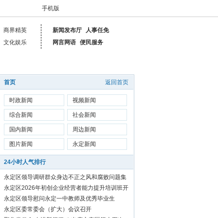
手机版
商界精英
新闻发布厅
人事任免
文化娱乐
网言网语
便民服务
首页
返回首页
时政新闻
视频新闻
综合新闻
社会新闻
国内新闻
周边新闻
图片新闻
永定新闻
24小时人气排行
永定区领导调研群众身边不正之风和腐败问题集
中整治工作
永定区2026年初创企业经营者能力提升培训班开
始报名啦！
永定区领导慰问永定一中教师及优秀毕业生
永定区委常委会（扩大）会议召开