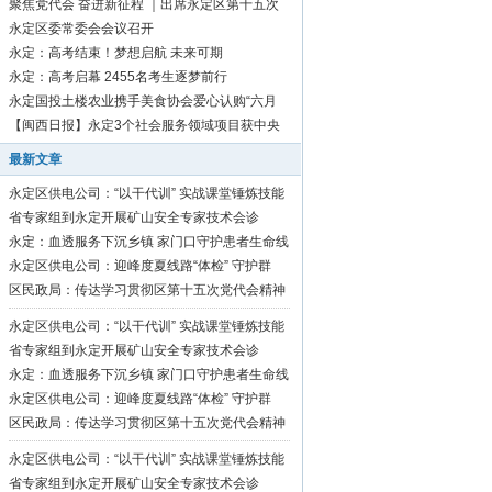
聚焦党代会 奋进新征程 ｜出席永定区第十五次
党代会代表向大会报到
永定区委常委会会议召开
永定：高考结束！梦想启航 未来可期
永定：高考启幕 2455名考生逐梦前行
永定国投土楼农业携手美食协会爱心认购“六月
红”芋1500斤
【闽西日报】永定3个社会服务领域项目获中央
资金补助
最新文章
永定区供电公司：“以干代训” 实战课堂锤炼技能
硬功
省专家组到永定开展矿山安全专家技术会诊
永定：血透服务下沉乡镇 家门口守护患者生命线
永定区供电公司：迎峰度夏线路“体检” 守护群
众“清凉度夏”
区民政局：传达学习贯彻区第十五次党代会精神
永定区供电公司：“以干代训” 实战课堂锤炼技能
硬功
省专家组到永定开展矿山安全专家技术会诊
永定：血透服务下沉乡镇 家门口守护患者生命线
永定区供电公司：迎峰度夏线路“体检” 守护群
众“清凉度夏”
区民政局：传达学习贯彻区第十五次党代会精神
永定区供电公司：“以干代训” 实战课堂锤炼技能
硬功
省专家组到永定开展矿山安全专家技术会诊