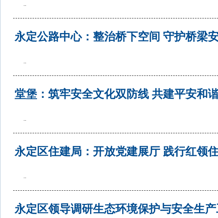
..
永定公路中心：整治桥下空间 守护桥梁
..
堂堡：筑牢安全文化双防线 共建平安和
..
永定区住建局：开放党建展厅 践行红领
..
永定区领导调研生态环境保护与安全生产