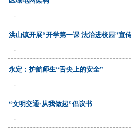
区域电网架构
..
洪山镇开展“开学第一课 法治进校园”宣
..
永定：护航师生“舌尖上的安全”
..
“文明交通·从我做起”倡议书
..