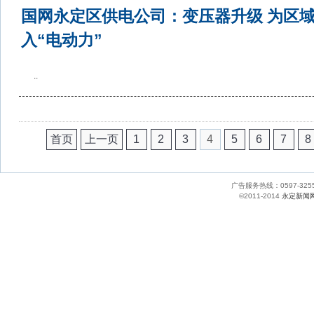
国网永定区供电公司：变压器升级 为区
入“电动力”
..
首页
上一页
1
2
3
4
5
6
7
8
广告服务热线：0597-
©2011-2014
永定新闻