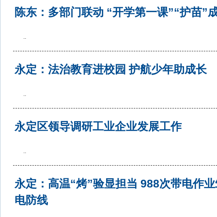
陈东：多部门联动 “开学第一课”“护苗”
..
永定：法治教育进校园 护航少年助成长
..
永定区领导调研工业企业发展工作
..
永定：高温“烤”验显担当 988次带电作
电防线