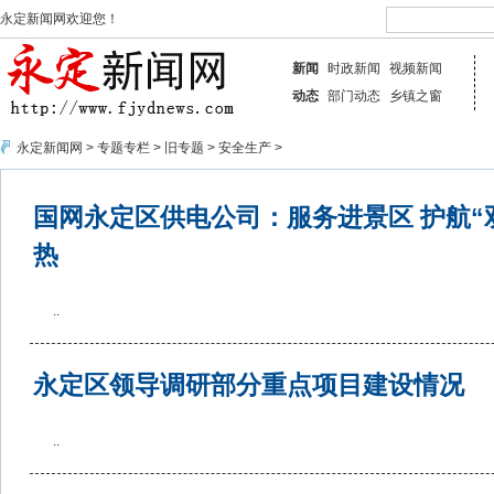
永定新闻网欢迎您！
新闻
时政新闻
视频新闻
动态
部门动态
乡镇之窗
永定新闻网
>
专题专栏
>
旧专题
>
安全生产
>
国网永定区供电公司：服务进景区 护航“
热
..
永定区领导调研部分重点项目建设情况
..