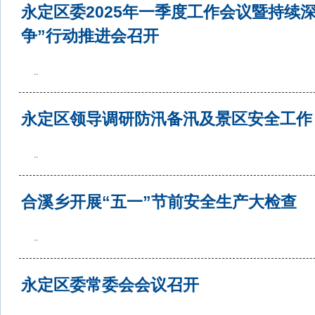
永定区委2025年一季度工作会议暨持续
争”行动推进会召开
..
永定区领导调研防汛备汛及景区安全工作
..
合溪乡开展“五一”节前安全生产大检查
..
永定区委常委会会议召开