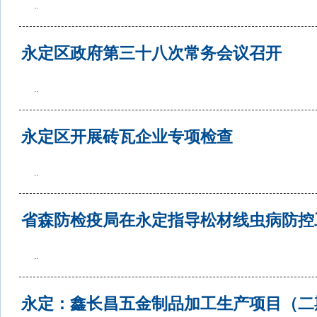
..
永定区政府第三十八次常务会议召开
..
永定区开展砖瓦企业专项检查
..
省森防检疫局在永定指导松材线虫病防控
..
永定：鑫长昌五金制品加工生产项目（二