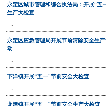
永定区城市管理和综合执法局：开展“五
生产大检查
..
永定区应急管理局开展节前清除安全生产
动
..
下洋镇开展“五一”节前安全大检查
..
龙潭镇开展“五一”节前安全生产大检查