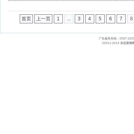
首页
上一页
1
...
3
4
5
6
7
8
广告服务热线：0597-
©2011-2014
永定新闻