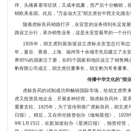
痒、头痛鼻塞等症状，又成本低廉，投产后十分畅销，
销欧美各国。此后，“万金油大王”胡文虎在中西文化撞
随着虎标良药销路打开，永安堂的业务得到长足发展，
路设立分行，承办销售业务，这是永安堂最早的一个分
1926年，胡文虎到新加坡设立虎标永安堂总行和
年，曼谷、香港、上海、福州等十余城市先后建立了永安
界95%的国家注了册，在65个国家和地区设立了销售网
豹有限公司成立，胡文虎任董事长，胡文豹为常务董事
传播中华文化的“报业
虎标良药的试制成功和畅销国际市场，给胡文虎带
虎又投资其他企业，开展多种经营。除虎标良药外，星
重要支柱。1925年，为了宣传和推广虎标良药，胡文
日报》。稍后，又在仰光独资创办《缅甸晨报》。1928
9年1月15日，在新加坡创办《星洲日报》，独资经营