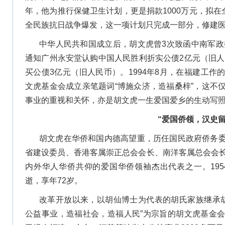
年，他为推行保健卫生计划，更是捐款1000万元，拟在
全民族抗日战争爆发，这一项计划只完成一部分，修建医
中华人民共和国成立后，胡文虎曾3次致函中南军政委
通知广州永安堂认购中国人民胜利折实公债2亿元（旧人
买公债3亿元（旧人民币）。1994年8月，在福建工
文虎基金会成立亲笔题词“博施众济，造福桑梓”，这不
事业的重视和关怀，亦是胡文虎一生爱国爱乡的生动写
“爱国侨领，汉史留
胡文虎在华侨和国内德高望重，历任国民政府侨务
省建设委员、香港客属崇正总会会长、南洋客属总会会
内外华人华侨共仰的爱国华侨领袖杰出代表之一。195
逝，享年72岁。
改革开放以来，以胡仙博士为代表的胡氏家族继承胡文
公益事业，造福社会，造福人民”为宗旨的胡文虎基金