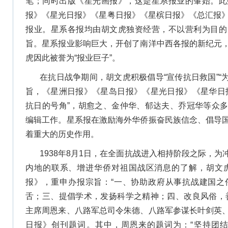
笔；同时出版《星光画报》，这是星系报业的肇始。此
报》《星光日报》《星粤日报》《星槟日报》《总汇报》
报业。星系各报均由胡文虎独资经营，不以营利为目的
旨。星系报业影响巨大，开创了南洋中西各报的新纪元
虎因此被誉为“报业巨子”。
在抗日战争期间，胡文虎积极倡导“宣传抗日救国”“为
旨，《星洲日报》《星岛日报》《星光日报》《星华日
抗日的号角”，胡愈之、金仲华、郁达夫、乔冠华等众
编辑工作。星系报在激励海外华侨振奋民族信念、倡导
着重大的历史作用。
1938年8月1日，在全面抗战进入相持阶段之际，
内地的联系、增进华侨对祖国战区消息的了解，胡文虎
报》，重申办报宗旨：“一、协助政府从事抗战建国之
舌；三、提倡学术，发扬科学之精神；四、改良风俗，
主席周恩来、八路军总司令朱德、八路军参谋长叶剑英
日报》创刊题词。其中，周恩来的题词为：“坚持团结