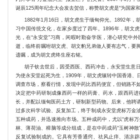
诞辰125周年纪念大会发去贺信，称赞胡文虎是“为国家
1882年1月16日，胡文虎生于缅甸仰光。1892年
习中国传统文化，在家乡度过了四年。1896年，胡文
光，在“永安堂”习商，闲暇时勤奋学医，潜心研究中外
逝，临终前嘱咐胡文虎、胡文豹兄弟做人要有志气，要
遗嘱，成为胡文虎终生座右铭。
胡子钦去世后，因受西医、西药冲击，永安堂生意
为使永安堂起死为生，1909年，胡文虎辗转中国香港
调查市场，察看行情，发现中药比西药便宜，但销路不
决定把中药研制成像西药一样的药膏、药水，跟西药进行
长，并配以缅甸医药土方，研制新型药物。后来，他聘
过多次科学试验、反复加工，终于制成永安堂虎标万金
五种成药，并迅速推向市场。五种成药中，尤以“虎标万
林、薄荷油、樟脑等成分组成，是在中药成药“玉树神散
反复试验制成的。它具有芳香通窍、祛风止痒、清凉辟