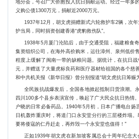
地分会，号召广大侨胞投入抗日捐献运动。经过一年多的
义购公债1300万元，捐献近2000万元。
1937年12月，胡文虎捐赠新式六轮救护车2辆，次
护当局，同时捐资创建香港“虎豹救伤队”。
1938年5月厦门沦陷后，由于交通受阻，福建粮食
集资组织公司，在海外高价购米，运往漳州、泉州低价售
程度上缓解了闽南一带的缺粮问题。据统计，在抗日战争
元，并赠送了大量虎标良药和医疗器材给祖国的各个慈
和中共机关报《新华日报》曾分别报道“胡文虎抗日筹赈
全民族抗战爆发后，全国各地掀起抵制日货浪潮。
四川100多个县乡表演宣传，唤起了广大民众抗日热情
户晓的日常必备药品。1940年5月初，日本广播电台扬
日机轰炸重庆时，将道门口永安堂分行的三层楼炸塌。
要将倭寇的仁丹赶走，再炸毁一个永安堂也值得！”
正如1939年胡文虎在新加坡客属总会十周年纪念大