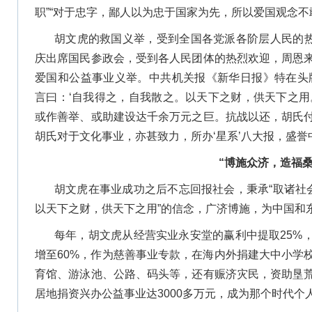
职”“对于忠字，鄙人以为忠于国家为先，所以爱国观念不
胡文虎的救国义举，受到全国各党派各阶层人民的热烈
庆出席国民参政会，受到各人民团体的热烈欢迎，周恩
爱国和公益事业义举。中共机关报《新华日报》特在头
言曰：‘自我得之，自我散之。以天下之财，供天下之用
或作善举、或助建设达千余万元之巨。抗战以还，胡氏
胡氏对于文化事业，亦甚致力，所办‘星系’八大报，盛誉中南..
“博施众济，造福桑
胡文虎在事业成功之后不忘回报社会，秉承“取诸社会
以天下之财，供天下之用”的信念，广济博施，为中国和
每年，胡文虎从经营实业永安堂的赢利中提取25%，
增至60%，作为慈善事业专款，在海内外捐建大中小学
育馆、游泳池、公路、码头等，还有赈济灾民，资助垦
居地捐资兴办公益事业达3000多万元，成为那个时代个