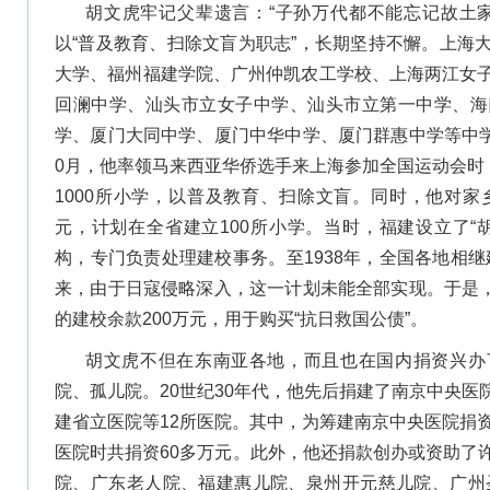
胡文虎牢记父辈遗言：“子孙万代都不能忘记故土
以“普及教育、扫除文盲为职志”，长期坚持不懈。上海
大学、福州福建学院、广州仲凯农工学校、上海两江女
回澜中学、汕头市立女子中学、汕头市立第一中学、海
学、厦门大同中学、厦门中华中学、厦门群惠中学等中学
0月，他率领马来西亚华侨选手来上海参加全国运动会时
1000所小学，以普及教育、扫除文盲。同时，他对家
元，计划在全省建立100所小学。当时，福建设立了“
构，专门负责处理建校事务。至1938年，全国各地相继建
来，由于日寇侵略深入，这一计划未能全部实现。于是，
的建校余款200万元，用于购买“抗日救国公债”。
胡文虎不但在东南亚各地，而且也在国内捐资兴办
院、孤儿院。20世纪30年代，他先后捐建了南京中央
建省立医院等12所医院。其中，为筹建南京中央医院捐
医院时共捐资60多万元。此外，他还捐款创办或资助了
院、广东老人院、福建惠儿院、泉州开元慈儿院、广州圣