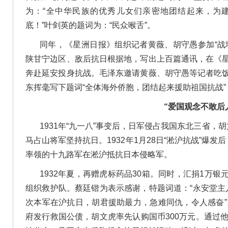
为：“全中华民族的优秀儿女们亲密地团结起来，为
底！”叶剑英的题词为：“民众喉舌”。
同年，《星洲日报》组织记者黄薇、胡守愚参加“战
陕甘宁边区、敌后抗日根据地，写出上百篇通讯，在《
奔赴延安投身抗战。毛泽东邀请黄薇、胡守愚等记者吃
东挥毫写下题词“全体海外侨胞，团结起来援助祖国抗战
“爱国观念不敢后
1931年“九一八”事变后，日军侵占我国东北三省，
马占山将军坚持抗日。1932年1月28日“淞沪抗战”爆
率领的十九路军在淞沪抵抗日本侵略军。
1932年夏，再赠虎标药品30箱。同时，汇捐1万
组织救护队。蔡廷锴为表示感谢，特题词道：“永安堂主人胡
次本军在沪抗日，胡君援助最力，急难同仇，令人感奋”
府发行救国公债，胡文虎率先认购国币300万元。通过