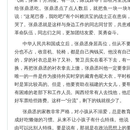
气病，身体十分消瘦。有一次，陈茂辉等干部在河里洗
给张鼎丞吃。张鼎丞点了点人数后，就把鱼一块一块
说：“这尾巴香，我吃吧!”有个叫赖洪宝的战士正在患
哭了。张鼎丞就是这样与身边工作的同志同甘苦，共患
革命队伍，同志们之间，更加团结友爱、英勇奋斗。
中华人民共和国成立后，张鼎丞身居高位，但从不
分也不占，收音机、轮椅，都是自己掏钱买。他没有自
的，穿的衬衣总是补了又补。警卫员实在看不下去，有
换，再把张鼎丞的衬衣拿去上缴，张鼎丞叫他一定要拿
唯一的一件是作为接待外宾时穿的藏青色呢大衣，平时
时是算比较高的。但是，他要资助在福建的大女儿，要
有困难的老部下和工作人员。闽西经常有人去找他，他
好车票给些路费。这样一“分流”，剩下的钱就很少了。
张鼎丞的家教非常严格，对小孩从不溺爱，总是教
成好吃懒做的习惯。从来不让小孩子有什么特殊。他说
由可以比别人特殊。要是说有，那就是在政治思想上的