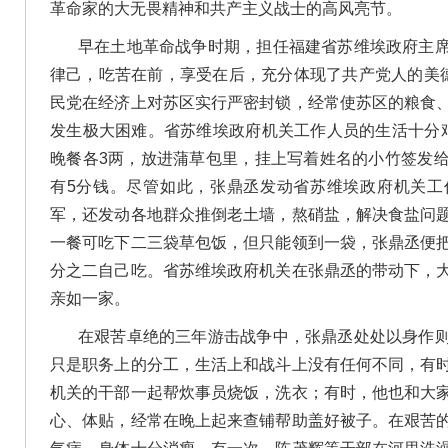
革命家的大无畏精神和共产主义战士的高风亮节。
早在土地革命战争时期，担任福建省苏维埃政府主
律己，吃苦在前，享受在后，充分体现了共产党人的美德
民党在经济上对苏区实行严密封锁，经常使苏区的粮食
发生极大困难。省苏维埃政府机关工作人员的生活十分
晚餐各3两，放进蒲草包里，挂上写着姓名的小竹签发
有5分钱。尽管如此，张鼎丞发动省苏维埃政府机关工
军，还发动各地群众推倒老土墙，熬硝盐，解决食盐问
一餐可吃下二三袋草包饭，但只能领到一袋，张鼎丞便
分之二自己吃。省苏维埃政府机关在张鼎丞的带动下，
亲如一家。
在艰苦卓绝的三年游击战争中，张鼎丞处处以身作
只是职务上的分工，生活上和战斗上没有任何不同，有
机关的干部一起帮炊事员烧饭，洗衣；有时，他也和大
心、体贴，经常在晚上起来查铺帮助盖好被子。在艰苦