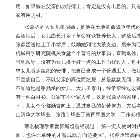
用，如果躺在父亲的功劳簿上，肯定是没有出息的。只
家有用之材。”
张鼎丞的大女儿张招娣，是他在土地革命战争年代
命牺牲后，女儿由长汀乡下革命群众抚养长大，解放后
张鼎丞送她上了小学后，鼓励她到北大荒支边。后来为
机械科学研究院机关食堂当个普通的炊事员，直到退休
当地领导，没有为女儿换个好一点的工作而找过人，也
求女儿听从组织的安排，把自己当成一个普通工人，做
不宣扬自己，不以父亲的高位而炫耀，总是默默无闻，
不知道她是张鼎丞的女儿。大儿子泰山，经常穿经过改
有一件白衬衫。公家车不让家人坐，这是张鼎丞的家规
下，儿女个个都勤奋向上，通过自己的刻苦努力，先后
山清华大学毕业，张路宁毕业于第四军医大学，工作都
著名物理学家爱因斯坦曾经说过：“第一流人物对时
面，也许比单纯的才智成就方面还要大”。张鼎丞崇高