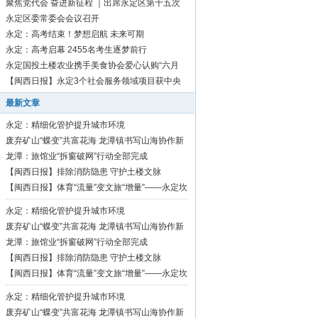
聚焦党代会 奋进新征程 ｜出席永定区第十五次
党代会代表向大会报到
永定区委常委会会议召开
永定：高考结束！梦想启航 未来可期
永定：高考启幕 2455名考生逐梦前行
永定国投土楼农业携手美食协会爱心认购“六月
红”芋1500斤
【闽西日报】永定3个社会服务领域项目获中央
资金补助
最新文章
永定：精细化管护提升城市环境
废弃矿山“蝶变”共富花海 龙潭镇书写山海协作新
篇章
龙潭：旅馆业“拆窗破网”行动全部完成
【闽西日报】排除消防隐患 守护土楼文脉
【闽西日报】体育“流量”变文旅“增量”——永定坎
市深耕“村BA”品牌激活乡村振兴活力
永定：精细化管护提升城市环境
废弃矿山“蝶变”共富花海 龙潭镇书写山海协作新
篇章
龙潭：旅馆业“拆窗破网”行动全部完成
【闽西日报】排除消防隐患 守护土楼文脉
【闽西日报】体育“流量”变文旅“增量”——永定坎
市深耕“村BA”品牌激活乡村振兴活力
永定：精细化管护提升城市环境
废弃矿山“蝶变”共富花海 龙潭镇书写山海协作新