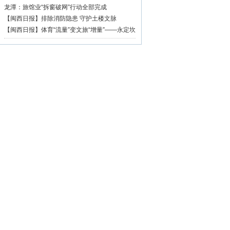
篇章
龙潭：旅馆业“拆窗破网”行动全部完成
【闽西日报】排除消防隐患 守护土楼文脉
【闽西日报】体育“流量”变文旅“增量”——永定坎
市深耕“村BA”品牌激活乡村振兴活力