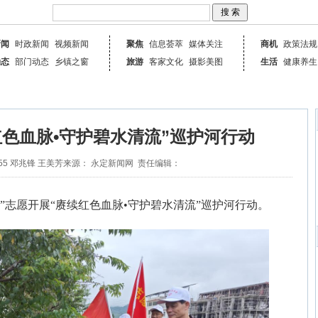
新闻
时政新闻
视频新闻
聚焦
信息荟萃
媒体关注
商机
政策法规
动态
部门动态
乡镇之窗
旅游
客家文化
摄影美图
生活
健康养生
红色血脉•守护碧水清流”巡护河行动
55
邓兆锋 王美芳
来源： 永定新闻网
责任编辑：
长”志愿开展“赓续红色血脉•守护碧水清流”巡护河行动。