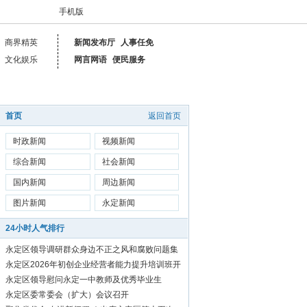
手机版
商界精英
新闻发布厅
人事任免
文化娱乐
网言网语
便民服务
首页
返回首页
时政新闻
视频新闻
综合新闻
社会新闻
国内新闻
周边新闻
图片新闻
永定新闻
24小时人气排行
永定区领导调研群众身边不正之风和腐败问题集
中整治工作
永定区2026年初创企业经营者能力提升培训班开
始报名啦！
永定区领导慰问永定一中教师及优秀毕业生
永定区委常委会（扩大）会议召开