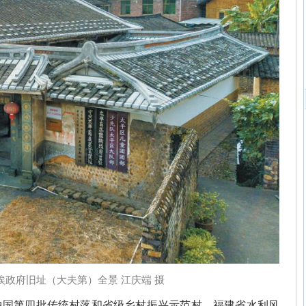
埃政府旧址（大夫第）全景 江庆端 摄
中国第四批传统村落和省级乡村振兴示范村、福建省水利风