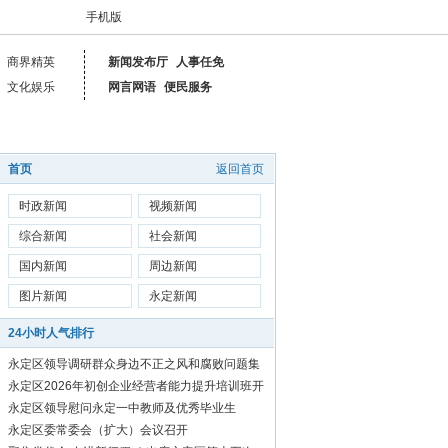
手机版
商界精英
新闻发布厅
人事任免
文化娱乐
网言网语
便民服务
首页
返回首页
时政新闻
视频新闻
综合新闻
社会新闻
国内新闻
周边新闻
图片新闻
永定新闻
24小时人气排行
永定区领导调研群众身边不正之风和腐败问题集
中整治工作
永定区2026年初创企业经营者能力提升培训班开
始报名啦！
永定区领导慰问永定一中教师及优秀毕业生
永定区委常委会（扩大）会议召开