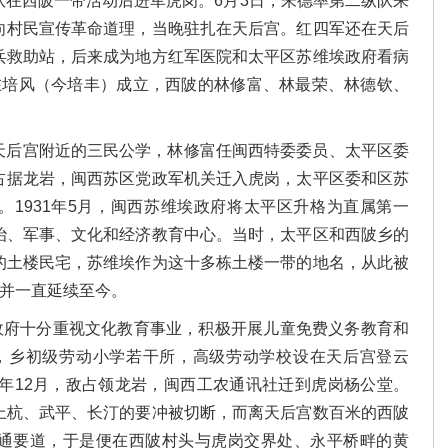
队在西陂一带活动后进军虎岗。6月3日，朱德率第二纵队来
向村民宣传革命道理，当晚驻扎在天后宫。红四军还在天后
兵救助站，后来成为地方红军医院和太平区苏维埃政府看病
在培风（今培丰）成立，西陂的林修富、林最荣、林德钦、
至天后宫附近的三民公学，林修富任闽西特委委员、太平区委
占据龙岩，闽西苏区党政军机关迁入虎岗，太平区委和区苏
。1931年5月，闽西苏维埃政府将太平区升格为直属第一
治、军事、文化和经济教育中心。当时，太平区和西陂乡的
的土楼民宅，苏维埃作为这十多栋土楼一带的地名，从此被
，并一直延续至今。
政府十分重视文化教育事业，积极开展儿童免费义务教育和
，乡初级劳动小学若干所，高级劳动学校设在天后宫登云
0年12月，敌占领龙岩，闽西工农通讯社迁到虎岗杨公堂。
上杭、武平、长汀的要冲被切断，而离天后宫数百米的西陂
通要道，于是便在西陂村头与虎岗交界处、永平桥畔的黄