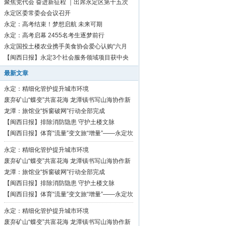
聚焦党代会 奋进新征程 ｜出席永定区第十五次
党代会代表向大会报到
永定区委常委会会议召开
永定：高考结束！梦想启航 未来可期
永定：高考启幕 2455名考生逐梦前行
永定国投土楼农业携手美食协会爱心认购“六月
红”芋1500斤
【闽西日报】永定3个社会服务领域项目获中央
资金补助
最新文章
永定：精细化管护提升城市环境
废弃矿山“蝶变”共富花海 龙潭镇书写山海协作新
篇章
龙潭：旅馆业“拆窗破网”行动全部完成
【闽西日报】排除消防隐患 守护土楼文脉
【闽西日报】体育“流量”变文旅“增量”——永定坎
市深耕“村BA”品牌激活乡村振兴活力
永定：精细化管护提升城市环境
废弃矿山“蝶变”共富花海 龙潭镇书写山海协作新
篇章
龙潭：旅馆业“拆窗破网”行动全部完成
【闽西日报】排除消防隐患 守护土楼文脉
【闽西日报】体育“流量”变文旅“增量”——永定坎
市深耕“村BA”品牌激活乡村振兴活力
永定：精细化管护提升城市环境
废弃矿山“蝶变”共富花海 龙潭镇书写山海协作新