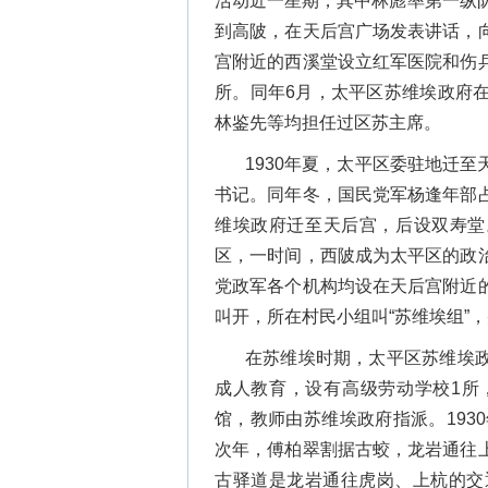
活动近一星期，其中林彪率第一纵
到高陂，在天后宫广场发表讲话，
宫附近的西溪堂设立红军医院和伤
所。同年6月，太平区苏维埃政府
林鉴先等均担任过区苏主席。
1930年夏，太平区委驻地迁
书记。同年冬，国民党军杨逢年部
维埃政府迁至天后宫，后设双寿堂
区，一时间，西陂成为太平区的政
党政军各个机构均设在天后宫附近
叫开，所在村民小组叫“苏维埃组”
在苏维埃时期，太平区苏维埃
成人教育，设有高级劳动学校1所
馆，教师由苏维埃政府指派。193
次年，傅柏翠割据古蛟，龙岩通往
古驿道是龙岩通往虎岗、上杭的交