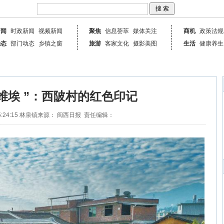
新闻
时政新闻
视频新闻
聚焦
信息荟萃
媒体关注
商机
政策法规
动态
部门动态
乡镇之窗
旅游
客家文化
摄影美图
生活
健康养生
维埃 ”：西陂村的红色印记
:24:15
林泉镇
来源： 闽西日报
责任编辑：