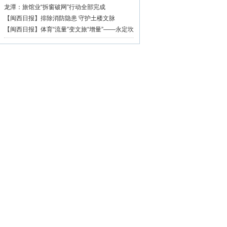
篇章
龙潭：旅馆业“拆窗破网”行动全部完成
【闽西日报】排除消防隐患 守护土楼文脉
【闽西日报】体育“流量”变文旅“增量”——永定坎
市深耕“村BA”品牌激活乡村振兴活力