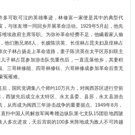
。
许多可歌可泣的英雄事迹，林修富一家便是其中的典型代
富，与张友增一同回乡开展革命活动。1929年5月起，他先
苏维埃政府主席等职。为弥补革命经费不足，他瞒着家人偷
下，他们胞兄弟8人、长嫂陈洪英、长侄林占昆夫妇及侄林占
卖掉次子林占扬走上革命道路，妻子陈洪英在太平区苏妇联主
，大儿子林占昆参加游击队负重伤后，一直流落他乡，其妻积
福、三哥林修能、四哥林修钰、六哥林修成参加革命后杳无
也蒙冤罹难。
长征后，国民党调集八个师约10万兵力，对闽西苏区进行空前
指示，西陂先后成立永太特区、永太县委、县苏，永太县游击
，从而成为闽西三年游击战争的重要据点。1949年8月，
，直扑中国人民解放军闽粤赣边纵队第七支队15团驻地西陂
敌人多次进攻，天后宫前的100多米阵地成为敌人不可跨越