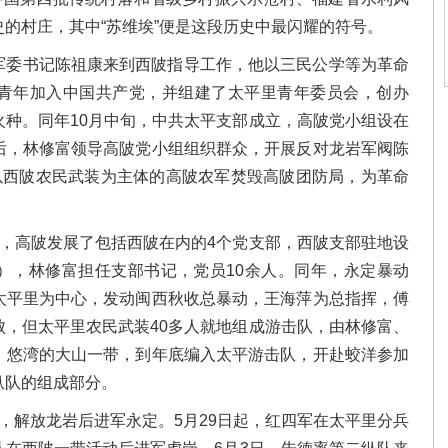
的村庄，其中“苏维埃”便是这段历史中最闪耀的符号。
委军委书记陈祖康来到西陂指导工作，他以三民公学等为革命
青年加入中国共产党，并组建了太平里青年委员会，创办
火种。同年10月中旬，中共太平支部成立，高陂党小组设在
后，林修富领导高陂党小组组织群众，开展反对龙岩军阀陈
出以西陂农民武装为主体的高陂农军焚毁高陂团防局，为革命
成立，高陂发展了包括西陂在内的4个党支部，西陂支部驻地设
），林修富担任支部书记，党员10余人。同年，永定暴动
太平里为中心，发动闽西秋收总暴动，王海萍为总指挥，傅
败，但太平里农民武装40多人就地组成游击队，由林修富、
、悠湾的大山一带，到年底编入太平游击队，开赴蛟洋参加
纵队的组成部分。
闽，解放龙岩后进军永定。5月29日起，红四军在太平里分兵