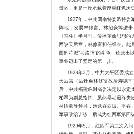
景区，更是一座承载着厚重红色历史
1927年，中共闽南特委派特
阵地，发展林修富、林绍豪等进步
《奋斗》半月刊，传播革命思想的
西陂天后宫，林修富担任组长。此
国辉苛派“马路捐”的斗争，还派
事业迈出了坚定的第一步。
1928年3月，中共太平区委
天后宫（后迁至林修富故居寿德堂
后，中共福建临时省委决定以永定
柏翠为副总指挥。虽然暴动最终失
林绍豪等领导，活跃在西陂、平在
军事政治训练，后成为红四军第四
1929年5月，红四军第二次入