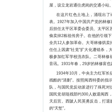
屋，设立龙岩通往虎岗的交通小站
在这片红色土地上，涌现出了
表。1927年加入中国共产党的林修
后担任太平区革委会委员、太平区
偷卖掉2栋祖传房子。在他的引领
全共12人参加革命。大哥林修烘
任任上因肃“社党”扩大化遭错杀
极参加红军学校洗衣队。二哥林修
音讯。1931年春，29岁的林修富
1934年10月，中央主力红军
残酷的“清剿”。按照闽西特委的
队，与国民党反动派进行了殊死对抗
国民党胡琏残部约300人败退闽西
天后宫。西陂人民英勇反击，打退
的“天堑”。