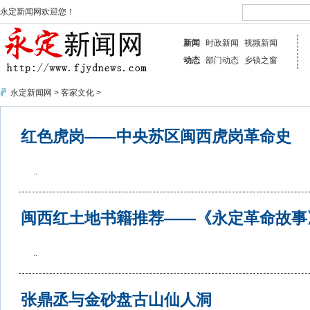
永定新闻网欢迎您！
新闻
时政新闻
视频新闻
动态
部门动态
乡镇之窗
永定新闻网
>
客家文化
>
红色虎岗——中央苏区闽西虎岗革命史
..
闽西红土地书籍推荐——《永定革命故事
..
张鼎丞与金砂盘古山仙人洞