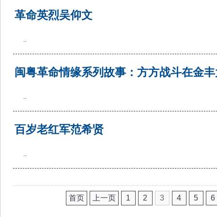
革命英烈吴仰文
..
闽粤革命情缘系列故事：方方战斗在金丰
..
百岁老红军范希贤
..
首页
上一页
1
2
3
4
5
6