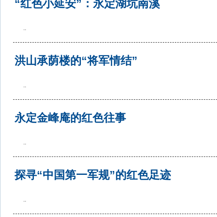
“红色小延安”：永定湖坑南溪
..
洪山承荫楼的“将军情结”
..
永定金峰庵的红色往事
..
探寻“中国第一军规”的红色足迹
..