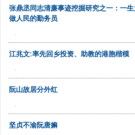
张鼎丞同志清廉事迹挖掘研究之一：一生
做人民的勤务员
..
江兆文:率先回乡投资、助教的港胞楷模
..
阮山故居分外红
..
坚贞不渝阮唐嫲