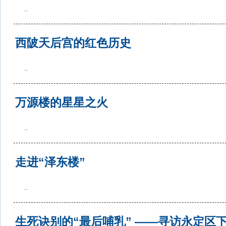
..
西陂天后宫的红色历史
..
万源楼的星星之火
..
走进“泽东楼”
..
生死诀别的“最后哺乳” ——寻访永定区